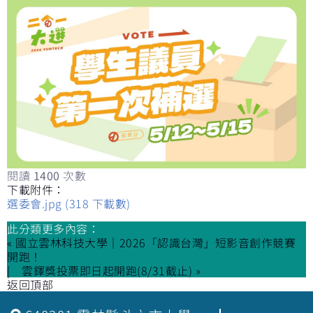
閱讀
1400
次數
下載附件：
選委會.jpg
(318 下載數)
此分類更多內容：
« 國立雲林科技大學｜2026「認識台灣」短影音創作競賽
開跑！
雲鐸獎投票即日起開跑(8/31截止) »
返回頂部