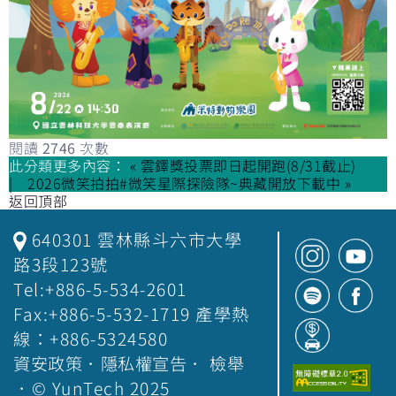
閱讀
2746
次數
此分類更多內容：
« 雲鐸獎投票即日起開跑(8/31截止)
2026微笑拍拍#微笑星際探險隊~典藏開放下載中 »
返回頂部
640301 雲林縣斗六市大學
路3段123號
Tel:+886-5-534-2601
Fax:+886-5-532-1719 產學熱
線：+886-5324580
資安政策
．
隱私權宣告
．
檢舉
．© YunTech 2025