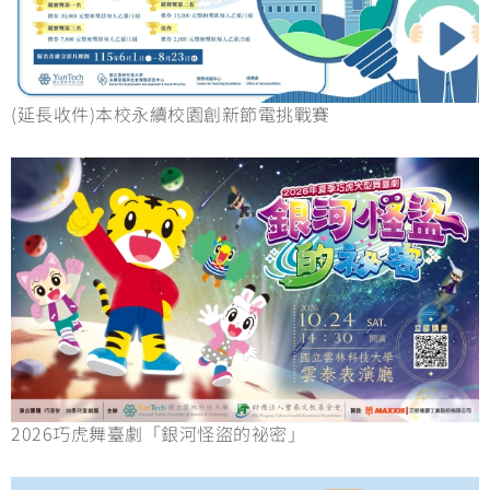
(延長收件)本校永續校園創新節電挑戰賽
2026巧虎舞臺劇「銀河怪盜的祕密」