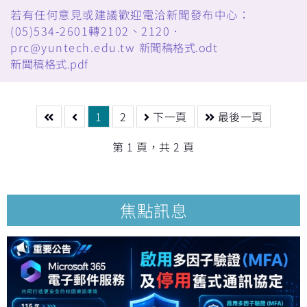
若有任何意見或建議歡迎電洽新聞發布中心：
(05)534-2601轉2102、2120．
prc@yuntech.edu.tw
新聞稿格式.odt
新聞稿格式.pdf
1
2
下一頁
最後一頁
第 1 頁，共 2 頁
焦點訊息