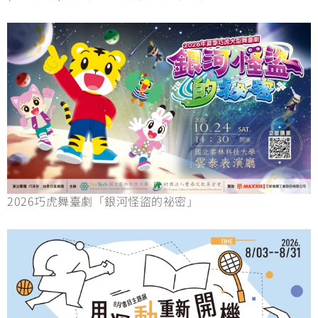
2026巧虎舞臺劇「銀河怪盜的祕密」