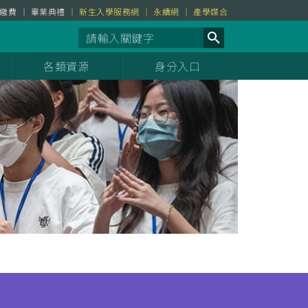
繳費
畢業典禮
新生入學服務網
永續網
產學媒合
各類資源
身分入口