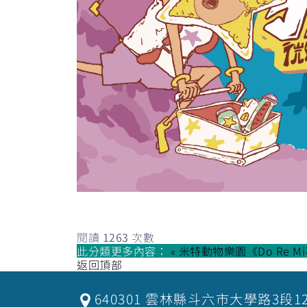
閱讀
1263
次數
此分類更多內容：
« 米特動物樂園《Do Re M
返回頂部
640301 雲林縣斗六市大學路3段1