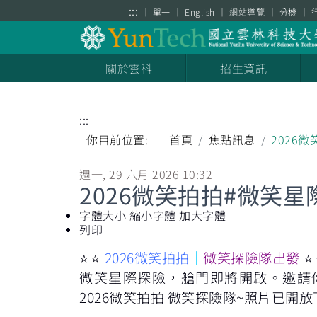
跳到主要內容區塊
:::
單一
English
網站導覽
分機
關於雲科
招生資訊
:::
你目前位置:
首頁
焦點訊息
2026
週一, 29 六月 2026 10:32
2026微笑拍拍#微笑
字體大小
縮小字體
加大字體
列印
⭐️⭐️
2026微笑拍拍
｜
微笑探險隊出發
⭐️
微笑星際探險，艙門即將開啟。邀請
2026微笑拍拍 微笑探險隊~照片已開放