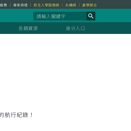
繳費
畢業典禮
新生入學服務網
永續網
產學媒合
各類資源
身分入口
耀的航行紀錄！