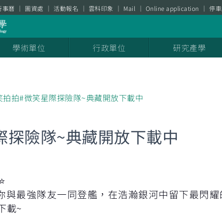
行事曆
圖資處
活動報名
雲科印象
Mail
Online application
停車
學術單位
行政單位
研究產學
微笑拍拍#微笑星際探險隊~典藏開放下載中
星際探險隊~典藏開放下載中
⭐️
你與最強隊友一同登艦，在浩瀚銀河中留下最閃
下載~