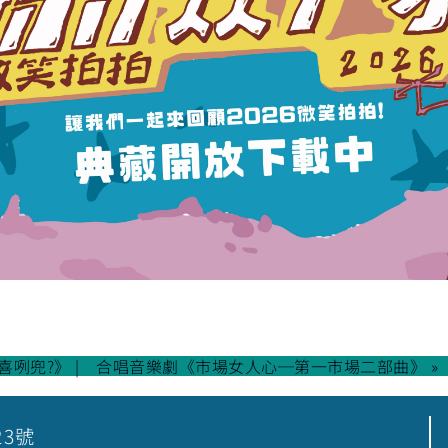
i喜咧兜?》
合唱音樂劇《市場女人心─第一市場二部曲》 »
23號