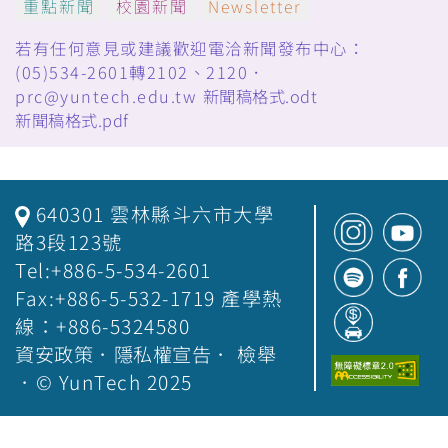
重點新聞
校園新聞
Newsletter
若有任何意見或建議歡迎電洽新聞發布中心：
(05)534-2601轉2102、2120．
prc@yuntech.edu.tw
新聞稿格式.odt
新聞稿格式.pdf
640301 雲林縣斗六市大學
路3段123號
Tel:+886-5-534-2601
Fax:+886-5-532-1719 產學熱
線：+886-5324580
資安政策
．
隱私權宣告
．
檢舉
．© YunTech 2025