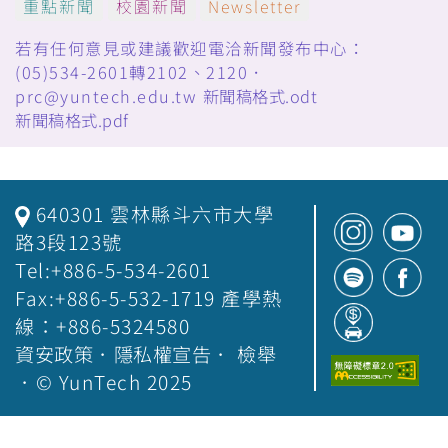
重點新聞
校園新聞
Newsletter
若有任何意見或建議歡迎電洽新聞發布中心：
(05)534-2601轉2102、2120．
prc@yuntech.edu.tw
新聞稿格式.odt
新聞稿格式.pdf
640301 雲林縣斗六市大學
路3段123號
Tel:+886-5-534-2601
Fax:+886-5-532-1719 產學熱
線：+886-5324580
資安政策
．
隱私權宣告
．
檢舉
．© YunTech 2025