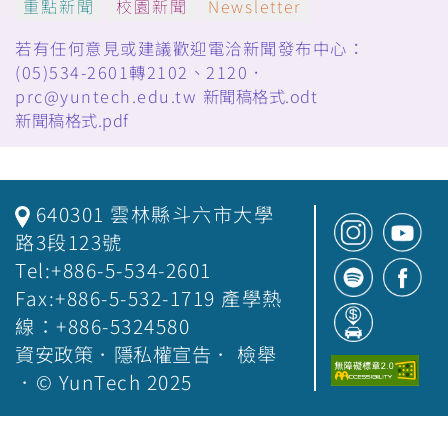
重點新聞
校園新聞
Newsletter
若有任何意見或建議歡迎電洽新聞發布中心：
(05)534-2601轉2102、2120．
prc@yuntech.edu.tw
新聞稿格式.odt
新聞稿格式.pdf
640301 雲林縣斗六市大學
路3段123號
Tel:+886-5-534-2601
Fax:+886-5-532-1719 產學熱
線：+886-5324580
資安政策
．
隱私權宣告
．
檢舉
．© YunTech 2025