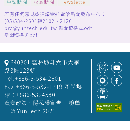
重點新聞
校園新聞
Newsletter
若有任何意見或建議歡迎電洽新聞發布中心：
(05)534-2601轉2102、2120．
prc@yuntech.edu.tw
新聞稿格式.odt
新聞稿格式.pdf
640301 雲林縣斗六市大學
路3段123號
Tel:+886-5-534-2601
Fax:+886-5-532-1719 產學熱
線：+886-5324580
資安政策
．
隱私權宣告
．
檢舉
．© YunTech 2025