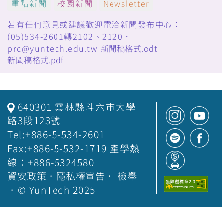
重點新聞
校園新聞
Newsletter
若有任何意見或建議歡迎電洽新聞發布中心：
(05)534-2601轉2102、2120．
prc@yuntech.edu.tw
新聞稿格式.odt
新聞稿格式.pdf
640301 雲林縣斗六市大學
路3段123號
Tel:+886-5-534-2601
Fax:+886-5-532-1719 產學熱
線：+886-5324580
資安政策
．
隱私權宣告
．
檢舉
．© YunTech 2025