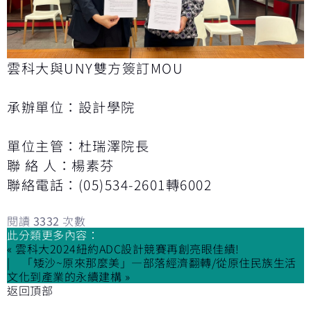
雲科大與UNY雙方簽訂MOU
承辦單位：設計學院
單位主管：杜瑞澤院長
聯 絡 人：楊素芬
聯絡電話：(05)534-2601轉6002
閱讀
3332
次數
此分類更多內容：
« 雲科大2024紐約ADC設計競賽再創亮眼佳績!
「矮沙~原來那麼美」—部落經濟翻轉/從原住民族生活
文化到產業的永續建構 »
返回頂部