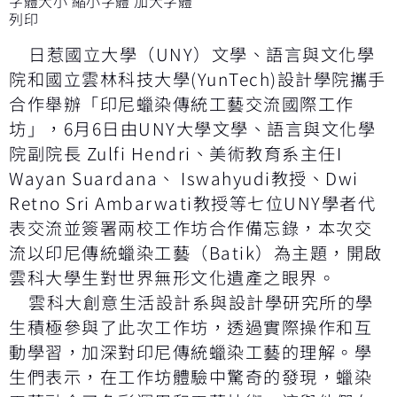
字體大小
縮小字體
加大字體
列印
日惹國立大學（UNY）文學、語言與文化學
院和國立雲林科技大學(YunTech)設計學院攜手
合作舉辦「印尼蠟染傳統工藝交流國際工作
坊」，6月6日由UNY大學文學、語言與文化學
院副院長 Zulfi Hendri、美術教育系主任I
Wayan Suardana、 Iswahyudi教授、Dwi
Retno Sri Ambarwati教授等七位UNY學者代
表交流並簽署兩校工作坊合作備忘錄，本次交
流以印尼傳統蠟染工藝（Batik）為主題，開啟
雲科大學生對世界無形文化遺產之眼界。
雲科大創意生活設計系與設計學研究所的學
生積極參與了此次工作坊，透過實際操作和互
動學習，加深對印尼傳統蠟染工藝的理解。學
生們表示，在工作坊體驗中驚奇的發現，蠟染