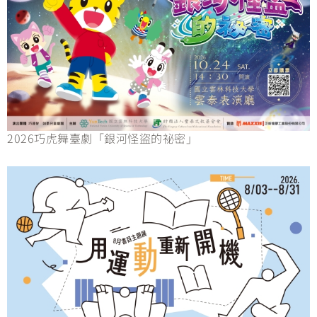
2026巧虎舞臺劇「銀河怪盜的祕密」