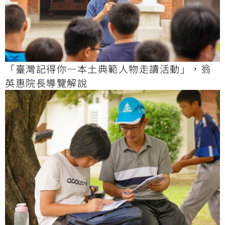
「臺灣記得你—本土典範人物走讀活動」，翁
英惠院長導覽解說