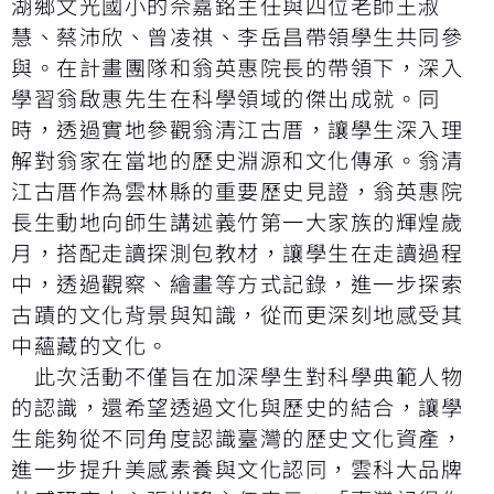
湖鄉文光國小的佘嘉銘主任與四位老師王淑
慧、蔡沛欣、曾凌祺、李岳昌帶領學生共同參
與。在計畫團隊和翁英惠院長的帶領下，深入
學習翁啟惠先生在科學領域的傑出成就。同
時，透過實地參觀翁清江古厝，讓學生深入理
解對翁家在當地的歷史淵源和文化傳承。翁清
江古厝作為雲林縣的重要歷史見證，翁英惠院
長生動地向師生講述義竹第一大家族的輝煌歲
月，搭配走讀探測包教材，讓學生在走讀過程
中，透過觀察、繪畫等方式記錄，進一步探索
古蹟的文化背景與知識，從而更深刻地感受其
中蘊藏的文化。
此次活動不僅旨在加深學生對科學典範人物
的認識，還希望透過文化與歷史的結合，讓學
生能夠從不同角度認識臺灣的歷史文化資產，
進一步提升美感素養與文化認同，雲科大品牌