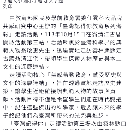
字體大小
縮小字體
加大字體
列印
由教育部國民及學前教育署委任雲科大品牌
共感研究中心主辦的「臺灣記得你教育系列海
報」走讀活動，113年10月15日在翁清江古厝
開啟活動第三站，活動聚焦於臺灣科學界的典
範人物翁啟惠先生，透過實地走訪雲林縣縣定
古蹟翁清江宅，帶領學生探索人物歷史與本土
文化的深層連結。
走讀活動核心「美感帶動教育，感受歷史與
文化的深層連結」，旨在透過實地走訪歷史建
築，讓學生近距離接觸典範人物的故事與貢
獻。活動目標不僅是希望學生們能在時代變遷
中，記住這些傑出的科學家，還要讓未來的學
子銘記他們為臺灣所帶來的光榮與進步。
「臺灣記得你」走讀活動第三場次由雲林縣口