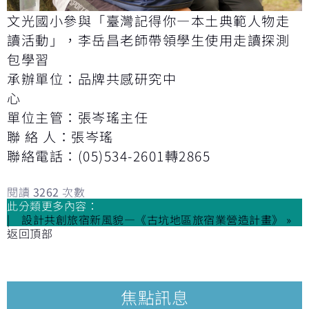
文光國小參與「臺灣記得你—本土典範人物走
讀活動」，李岳昌老師帶領學生使用走讀探測
包學習
承辦單位：品牌共感研究中
心
單位主管：張岑瑤主任
聯 絡 人：張岑瑤
聯絡電話：(05)534-2601轉2865
閱讀
3262
次數
此分類更多內容：
設計共創旅宿新風貌—《古坑地區旅宿業營造計畫》 »
返回頂部
焦點訊息