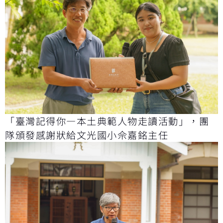
「臺灣記得你—本土典範人物走讀活動」，團
隊頒發感謝狀給文光國小佘嘉銘主任