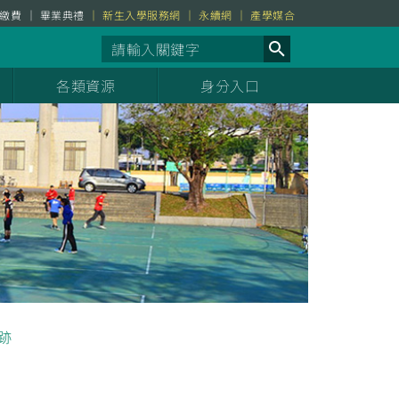
繳費
畢業典禮
新生入學服務網
永續網
產學媒合
各類資源
身分入口
跡