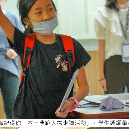
灣記得你—本土典範人物走讀活動」，學生踴躍舉