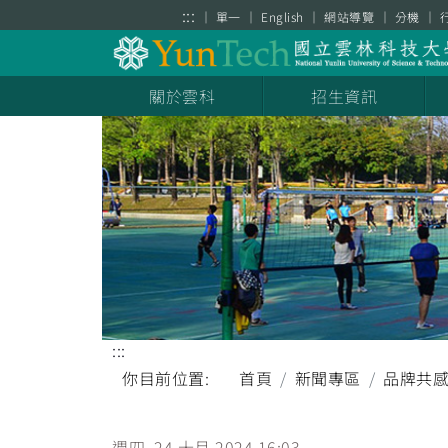
跳到主要內容區塊
:::
單一
English
網站導覽
分機
關於雲科
招生資訊
:::
你目前位置:
首頁
新聞專區
品牌共
週四, 24 十月 2024 16:03