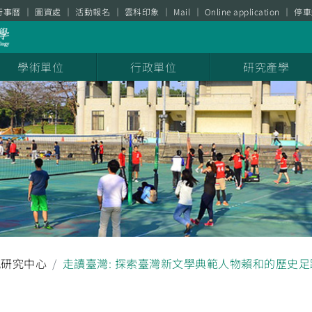
行事曆
圖資處
活動報名
雲科印象
Mail
Online application
停車
學術單位
行政單位
研究產學
感研究中心
走讀臺灣: 探索臺灣新文學典範人物賴和的歷史足