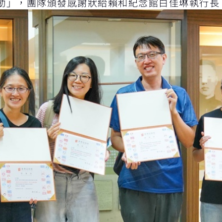
動」，團隊頒發感謝狀給賴和紀念館白佳琳執行長