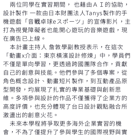
兩位同學在實習期間， 也藉由ＡＩ的協助，
設計製作 一款由日本財團法人Tanys製作的手
機遊戲「音戦卓球eスポーツ」的宣傳影片，主
打為視覺障礙者也能開心遊玩的音樂遊戲，現
在廣告已上線。
本計畫主持人 詹敦學副教授表示，在這次
「動畫x介面：東京橫濱設計修煉」中，學員們
不僅是單向學習，更透過跨國團隊合作，貢獻
自己的創意與技能。他們參與了多個專案，從
角色概念設計、動畫短片製作，到互動產品原
型開發，均展現了扎實的專業基礎與創新思
維。多項參與設計的作品不僅獲得了企業方的
高度評價，也充分體現了台日設計觀點融合所
激盪出的創意火花。
未來本學程將爭取更多海外企業實習的機
會，不為了僅提升了參與學生的國際視野與實