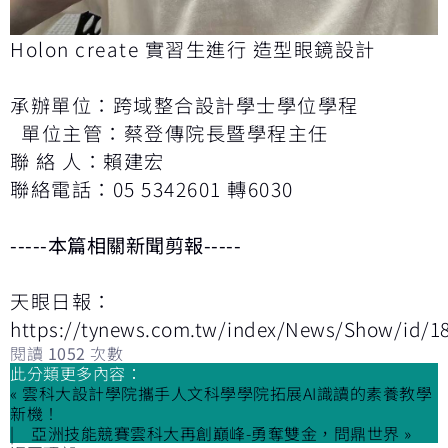
Holon create 實習生進行 造型眼鏡設計
承辦單位：跨域整合設計學士學位學程
單位主管：蔡登傳院長暨學程主任
聯 絡 人：賴建宏
聯絡電話：05 5342601 轉6030
-----本篇相關新聞剪報-----
天眼日報：
https://tynews.com.tw/index/News/Show/id/1
閱讀
1052
次數
此分類更多內容：
« 雲科大設計學院攜手人文科學學院拓展AI識讀的素養教學
新機！
亞洲技能競賽雲科大再創巔峰-勇奪雙金，問鼎世界 »