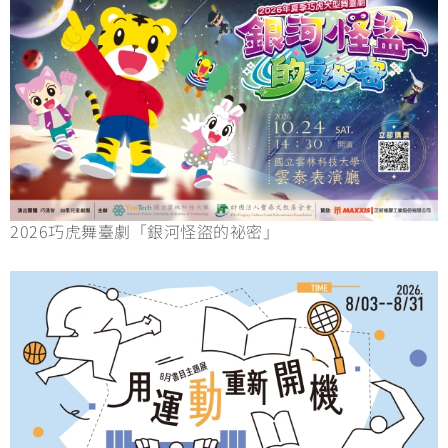
2026巧虎舞臺劇「銀河怪盜的祕密」