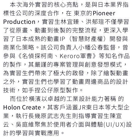
本次海外實習的核心亮點，是與日本業界指
標性公司的深度合作，在 東京的
Pioneer
Production
，實習生林宜臻、洪郁瑄不僅學習
了從原畫、動畫到後製的完整流程，更深入學
習了日本成熟的動畫IP（智慧財產權）開發與
商業化策略。該公司負責人小幡公春監督，曾
參與《名偵探柯南、Keroro軍曹》等知名作品
的製作，其嚴謹的專案管理與創意發想模式，
為實習生們帶來了極大的啟發，除了繪製動畫
之外，實習生們也學習了動畫周邊商品的設計
技術，如手捏公仔原型製作。
而位於橫濱以卓越的工業設計能力著稱 的
Holon Create
，
其客戶涵蓋JR東日本等大型企
業，執行長幾原武志先生則指導實習生陳宣
云、吳庭維聚焦於使用者介面與體驗(UI/UX)設
計的學習與實戰應用。