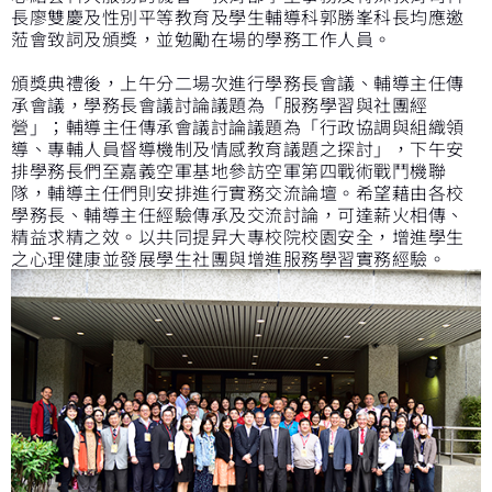
長廖雙慶及性別平等教育及學生輔導科郭勝峯科長均應邀
蒞會致詞及頒獎，並勉勵在場的學務工作人員。
頒獎典禮後，上午分二場次進行學務長會議、輔導主任傳
承會議，學務長會議討論議題為「服務學習與社團經
營」；輔導主任傳承會議討論議題為「行政協調與組織領
導、專輔人員督導機制及情感教育議題之探討」，下午安
排學務長們至嘉義空軍基地參訪空軍第四戰術戰鬥機聯
隊，輔導主任們則安排進行實務交流論壇。希望藉由各校
學務長、輔導主任經驗傳承及交流討論，可達薪火相傳、
精益求精之效。以共同提昇大專校院校園安全，增進學生
之心理健康並發展學生社團與增進服務學習實務經驗。