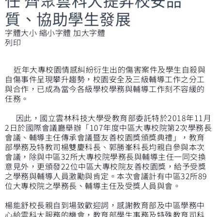
質、協助學生發展
字體大小
縮小字體
加大字體
列印
近年大專校園情感糾紛衍生出的傷害案件及學生自殺與
自傷事件呈現攀升趨勢，校園安全及三級輔導工作之分工
與合作，已成為當今各級學校學務與輔導工作刻不容緩的
任務。
因此，國立雲林科技大學受教育部委託特於2018年11月
2日於國際會議廳舉辦「107年度中區大專校院第2次學務長
會議、輔導主任傳承會議暨友善校園獎頒獎典禮」，教育
部學務及特教司楊雙慶科長、郭勝峯科長均親自參與本次
會議，除與中區32所大專校院學務長與輔導主任一同交換
意見外，更頒發22位中區大專校院友善校園獎，給予受獎
之學務與輔導人員激勵與肯定。本次會議計有中區32所89
位大專校院之學務長、輔導主任及受獎人員與會。
楊能舒校長親自到場致歡迎詞，感謝教育部及中區學務中
心給雲科大服務的機會，教育部學生事務及特殊教育司科