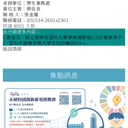
承辦單位：學生事務處
單位主管：蔡佐良
聯 絡 人：張金蓮
聯絡電話：(05)534-2601x2301
閱讀
8001
次數
此分類更多內容：
« 謝金河、姚立德將蒞雲科大畢業典禮勗勉2,500畢業學子
雲科大邀專家教大學生向詐騙說NO »
返回頂部
焦點訊息