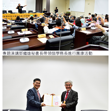
專題演講鄧繼雄秘書長帶領個學務長進行團康活動