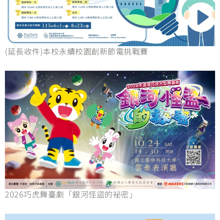
(延長收件)本校永續校園創新節電挑戰賽
2026巧虎舞臺劇「銀河怪盜的祕密」