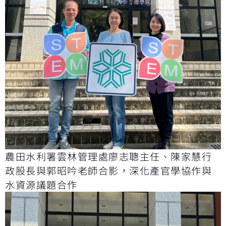
農田水利署雲林管理處廖志聰主任、陳家慧行
政股長與郭昭吟老師合影，深化產官學協作與
水資源議題合作