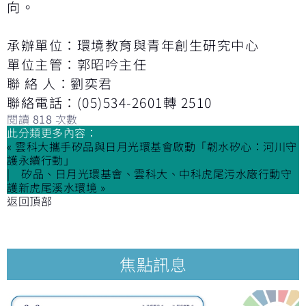
向。
承辦單位：環境教育與青年創生研究中心
單位主管：郭昭吟主任
聯 絡 人：劉奕君
聯絡電話：(05)534-2601轉 2510
閱讀
818
次數
此分類更多內容：
« 雲科大攜手矽品與日月光環基會啟動「韌水矽心：河川守
護永續行動」
矽品、日月光環基會、雲科大、中科虎尾污水廠行動守
護新虎尾溪水環境 »
返回頂部
焦點訊息