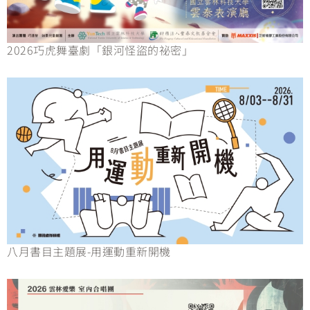
2026巧虎舞臺劇「銀河怪盜的祕密」
八月書目主題展-用運動重新開機