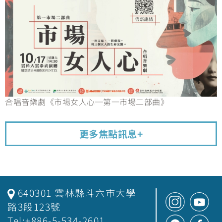
合唱音樂劇《市場女人心─第一市場二部曲》
更多焦點訊息+
640301 雲林縣斗六市大學
路3段123號
Tel:+886-5-534-2601