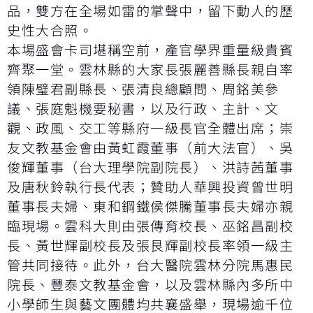
品，雙方在全場如雷的掌聲中，留下動人的歷
史性大合照。
本場盛會卡司堪稱空前，產官學界重量級貴賓
齊聚一堂。雲林縣的大家長張麗善縣長親自率
領陳璧君副縣長、張清良總顧問、周銘美參
議、張庭魁機要秘書，以及行政、主計、文
觀、政風、交工等縣府一級長官全體出席；崇
友文教基金會由黃虹霞董事（前大法官）、吳
俊輝董事（台大理學院副院長）、洪詩茜董事
及唐秋鈴執行長代表；贊助人華興投資曾世明
董事長夫婦、東和鋼鐵侯傑騰董事長夫婦亦親
臨現場。雲科大則由張傳育校長、巫銘昌副校
長、黃世輝副校長及張艮輝副校長率領一級主
管共同接待。此外，台大醫院雲林分院馬惠民
院長、豐泰文教基金會，以及雲林縣內多所中
小學師生與藝文團體均共襄盛舉，現場逾千位