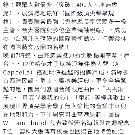
錄：觀眾人數最多（突破1,400人、座無虛
席）、展演場地最好（國際級頂尖聲學規
格）、貴賓陣容最強（雲林縣長率領眾多一級
主管、台大醫院與多位企業領袖親臨），成功
為中台灣注入磅礡的國際藝術動能，打響雲林
在國際藝文版圖的名號！
晚間7時整，由充滿震撼力的倒數揭開序幕。舞
台上，12位哈佛才子以純淨無伴奏人聲（A
Cappella）搭配明快逗趣的招牌舞蹈，演繹多
首西洋民謠、爵士、靈魂樂經典。更令全場驚
豔的是，團員們獻唱台灣限定曲目，｢丟丟銅
仔｣、｢月亮代表我的心｣、｢童話｣等經典歌曲，
展現世界頂尖學府學子無與倫比的音樂才華與
在地親和力。下半場安可曲高潮迭起，團長
William Flintoft代表致贈簽名海報與巡迴紀念
T恤，雲科大張傳育校長也回贈在地特色紀念