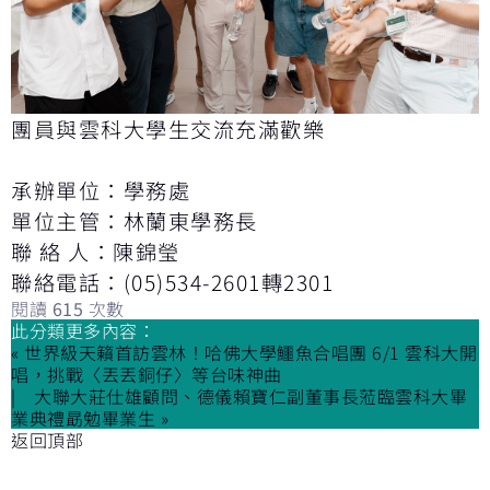
團員與雲科大學生交流充滿歡樂
承辦單位：學務處
單位主管：林蘭東學務長
聯 絡 人：陳錦瑩
聯絡電話：(05)534-2601轉2301
閱讀
615
次數
此分類更多內容：
« 世界級天籟首訪雲林！哈佛大學鱷魚合唱團 6/1 雲科大開
唱，挑戰〈丟丟銅仔〉等台味神曲
大聯大莊仕雄顧問、德儀賴寶仁副董事長蒞臨雲科大畢
業典禮勗勉畢業生 »
返回頂部