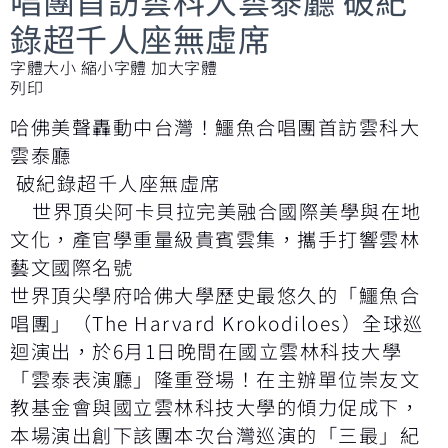
錄超千人座無虛席
字體大小
縮小字體
加大字體
列印
哈佛美聲轟動中台灣！鱷魚合唱團首訪雲科大
雲泰廳
破紀錄超千人座無虛席
世界頂尖阿卡貝拉完美融合國際美學與在地
文化，產官學重量級貴賓雲集，攜手打響雲林
藝文國際名號
世界頂尖學府哈佛大學歷史最悠久的「鱷魚合
唱團」（The Harvard Krokodiloes）全球巡
迴演出，於6月1日晚間在國立雲林科技大學
「雲泰表演廳」隆重登場！在主辦單位崇友文
教基金會與國立雲林科技大學的傾力促成下，
本場演出創下該團本次台灣巡演的「三最」紀