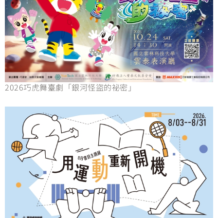
2026巧虎舞臺劇「銀河怪盜的祕密」