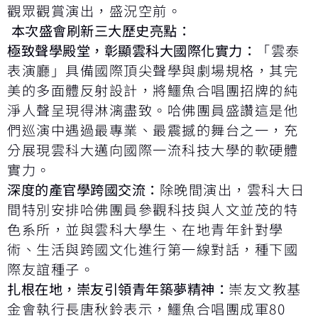
觀眾觀賞演出，盛況空前。
本次盛會刷新三大歷史亮點：
極致聲學殿堂，彰顯雲科大國際化實力：
「雲泰
表演廳」具備國際頂尖聲學與劇場規格，其完
美的多面體反射設計，將鱷魚合唱團招牌的純
淨人聲呈現得淋漓盡致。哈佛團員盛讚這是他
們巡演中遇過最專業、最震撼的舞台之一，充
分展現雲科大邁向國際一流科技大學的軟硬體
實力。
深度的產官學跨國交流：
除晚間演出，雲科大日
間特別安排哈佛團員參觀科技與人文並茂的特
色系所，並與雲科大學生、在地青年針對學
術、生活與跨國文化進行第一線對話，種下國
際友誼種子。
扎根在地，崇友引領青年築夢精神：
崇友文教基
金會執行長唐秋鈴表示，鱷魚合唱團成軍80