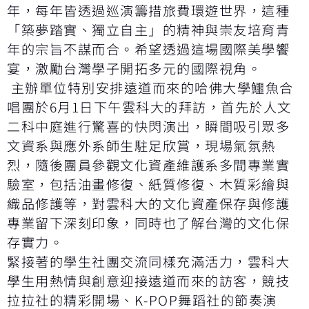
年，每年皆透過巡演籌措旅費環遊世界，這種
「築夢踏實、獨立自主」的精神與崇友培育青
年的宗旨不謀而合。希望透過這場國際美學饗
宴，激勵台灣學子開拓多元的國際視角。
主辦單位特別安排遠道而來的哈佛大學鱷魚合
唱團於6月1日下午雲科大的拜訪，首先於人文
二科中庭進行驚喜的快閃演出，瞬間吸引眾多
文資系與應外系師生駐足欣賞，現場氣氛熱
烈，隨後團員參觀文化資產維護系多間專業實
驗室，包括油畫修復、紙質修復、木質彩繪與
織品修護等，對雲科大的文化資產保存與修護
專業留下深刻印象，同時也了解台灣的文化保
存實力。
緊接著的學生社團交流同樣充滿活力，雲科大
學生用熱情與創意迎接遠道而來的訪客，競技
拉拉社的精彩開場、K-POP舞蹈社的節奏演