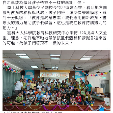
自走車能為偏鄉孩子帶來不一樣的暑期回憶。
崑山科技大學黃悅民副校長特地遠道而來，看到地方團
體對教育的積極與熱絡，孩子們臉上洋溢快樂地模樣，感
到十分動容。「教育是終身志業，我們應用創新教育，盡
最大的努力幫助孩子們學習，這也是我在教育持續努力的
動力。」
雲科大人科學院教育科技研究中心秉持「科技與人文並
重」理念，期許能不斷地帶領孩童們體驗和發掘各種學習
的可能，為孩子們培育不一樣的未來。