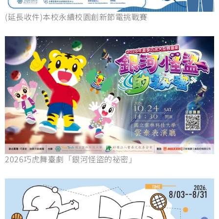
(延長收件)本校永續校園創新節電挑戰賽
2026巧虎舞臺劇「銀河怪盜的祕密」