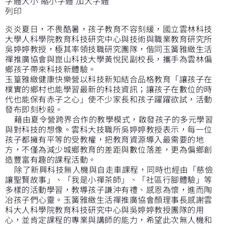
字體大小
縮小字體
加大字體
列印
炎炎夏日，不畏酷暑，孩子教育不容刻緩，國立雲林科技
大學人科學院教育科技研究中心與技術與職業教育研究所
吳婷婷教授，極其率領技職研究團隊，偕同玉簧雅緻生活
禪推廣協會與崑山科技大學黃悅民副校長，攜手為雲林偏
鄉孩子帶來科技新體驗。
玉篁雅緻健康快樂營以科技新知結合品格教育「讓孩子在
樸實的鄉村也能學習最新的科技資訊；讓孩子在數位的時
代也能保有赤子之心」使不少家長和孩子躍躍欲試，活動
發布即刻秒殺。
藉由夏令營跨界合作的教學模式，啟發孩子的多元學習
與對科技的想像。雲科大技職所吳婷婷教授表示，每一位
孩子都擁有平等的受教權，把教育資源導入最需要的地
方，不僅為減少城鄉教育的差距與數位落差，更為偏鄉創
造豐富有趣的課程活動。
除了新興科技無人機與自走車課程，同時也經由「慈儉
讓聖賢故事」、「我是小禪茶師」、「社區行腳體驗」等
多樣的活動學習，教導孩子謙沖有禮、感恩為懷，進而陶
冶孩子們心靈。玉簧雅緻生活禪推廣協會顏理事長感謝雲
科大人科學院教育科技研究中心與吳婷婷教授團隊的用
心，並肯定課程的專業與講師的能力，希望此次無人機和