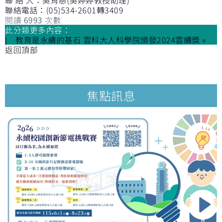
聯絡電話：(05)534-2601轉3409
閱讀
6993
次數
此分類更多內容：
教育是永續的基石 雲科大人科學院頒發2024雲續獎 »
返回頂部
焦點訊息