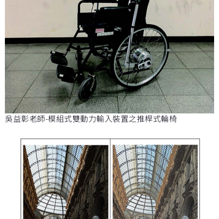
吳益彰老師-模組式雙動力輸入裝置之推桿式輪椅