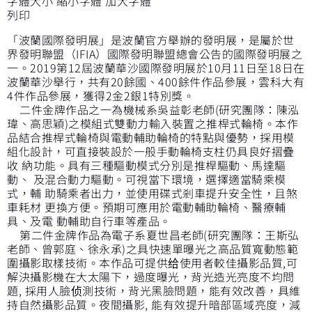
字體大小
縮小字體
加大字體
列印
「波蘭國際發明展」是波蘭官方舉辦的發明展，是屬於世
界發明聯盟（IFIA）國際發明聯盟總會公告的國際發明展之
一。2019第12屆波蘭華沙國際發明展於10月11日至18日在
波蘭華沙舉行，共有20餘國、400餘件作品參展，雲科大有
4件作品參展，獲得2金2銀1特別獎。
二件金牌作品之一為機械系吳益彰老師(研究團隊：陳泓
瑋、高思穎)之模組式雙動力輸入裝置之推桿式輪椅。本作
品結合推桿式輪椅與電動輔助輪椅的特點與優勢，採用模
組化設計，可直接裝設於一般手動輪椅支柱仍具良好摺疊
收 納功能。具有三種驅動模式分別是推桿驅動、馬達驅
動、 及混合動力驅動。可視當下環境，選擇適當騎乘模
式，輔 助騎乘者出力，並使用碟式剎車提升安全性，且煞
車耗材 更換方便。預期可應用於電動輔助輪椅、醫療輔
具、及電 動輔助自行車等產品。
第二件金牌作品為電子系夏世昌老師(研究團隊：王斯弘
老師、曾郭庭、徐永承)之具快速單曝光之高品質寬動態範
圍攝影取樣技術。本作品可提供给使用者較佳攝影品質,可
解決攝影機在大太陽下，過度曝光，背光造光亮度不均問
題, 採用人臉侦測技術，背光黑臉問題，能有效改善，具維
持自然攝影品質。夜間攝影, 能有效提升暗部區域亮度，減