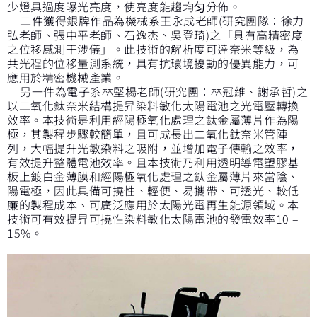
少燈具過度曝光亮度，使亮度能趨均匀分佈。
二件獲得銀牌作品為機械系王永成老師(研究團隊：徐力
弘老師、張中平老師、石逸杰、吳登琦)之「具有高精密度
之位移感測干涉儀」。此技術的解析度可達奈米等級，為
共光程的位移量測系統，具有抗環境擾動的優異能力，可
應用於精密機械產業。
另一件為電子系林堅楊老師(研究團：林冠維、謝承哲)之
以二氧化鈦奈米結構提昇染料敏化太陽電池之光電壓轉換
效率。本技術是利用經陽極氧化處理之鈦金屬薄片作為陽
極，其製程步驟較簡單，且可成長出二氧化鈦奈米管陣
列，大幅提升光敏染料之吸附，並增加電子傳輸之效率，
有效提升整體電池效率。且本技術乃利用透明導電塑膠基
板上鍍白金薄膜和經陽極氧化處理之鈦金屬薄片來當陰、
陽電極，因此具備可撓性、輕便、易攜帶、可透光、較低
廉的製程成本、可廣泛應用於太陽光電再生能源領域。本
技術可有效提昇可撓性染料敏化太陽電池的發電效率10 –
15%。