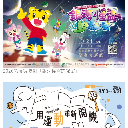
2026巧虎舞臺劇「銀河怪盜的祕密」