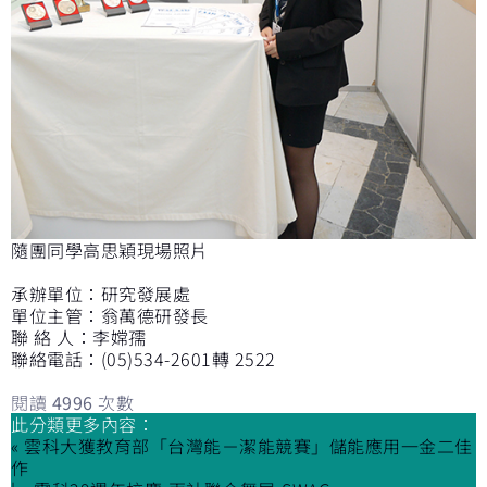
隨團同學高思穎現場照片
承辦單位：研究發展處
單位主管：翁萬德研發長
聯 絡 人：李嫦孺
聯絡電話：(05)534-2601轉 2522
閱讀
4996
次數
此分類更多內容：
« 雲科大獲教育部「台灣能－潔能競賽」儲能應用一金二佳
作