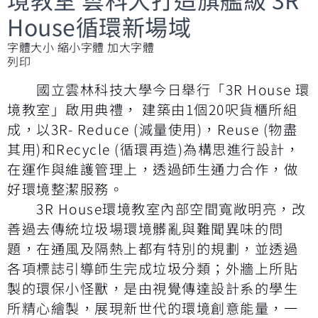
House循環新場域
字體大小
縮小字體
加大字體
列印
國立雲林科技大學今日舉行「3R House 環
境教室」啟用典禮， 建築由1個20呎貨櫃所組
成，以3R- Reduce (減量使用)，Reuse (物盡
其用)和Recycle (循環再造)為構思進行設計，
在運作與維護管理上，透過師生通力合作，做
好環境整潔服務。
3R House環境教室內部空間寬敞明亮，改
善過去傳統垃圾場環境髒亂與難聞異味的問
題，在通風及隔熱上都有特別的規劃，並透過
各項標誌引導師生完成垃圾分類；外牆上所貼
製的環保小怪獸，是由視覺傳達設計系的學生
所精心繪製，展現新世代的環境創意能量，一