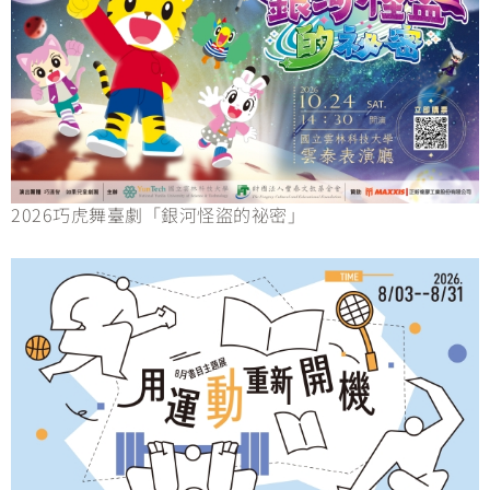
2026巧虎舞臺劇「銀河怪盜的祕密」