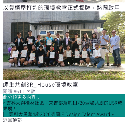
以貨櫃屋打造的環境教室正式揭牌，熱鬧啟用
師生共創3R_House環境教室
閱讀
8611
次數
此分類更多內容：
« 雲科大與桂林社區、來吉部落於11/20登場共創的USR成
果展！
雲科大勇奪4座2020德國iF Design Talent Award »
返回頂部