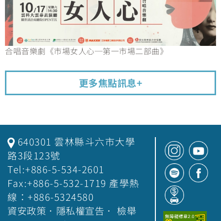
合唱音樂劇《市場女人心─第一市場二部曲》
更多焦點訊息+
640301 雲林縣斗六市大學
路3段123號
Tel:+886-5-534-2601
Fax:+886-5-532-1719 產學熱
線：+886-5324580
資安政策
．
隱私權宣告
．
檢舉