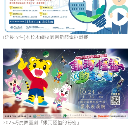
(延長收件)本校永續校園創新節電挑戰賽
2026巧虎舞臺劇「銀河怪盜的祕密」