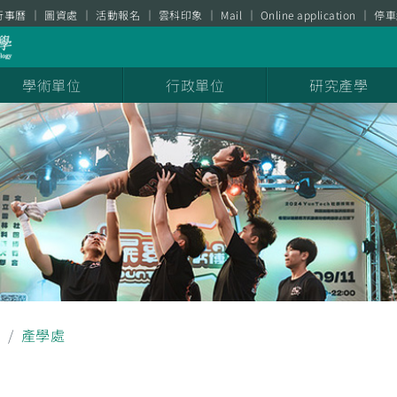
行事曆
圖資處
活動報名
雲科印象
Mail
Online application
停車
學術單位
行政單位
研究產學
息
產學處