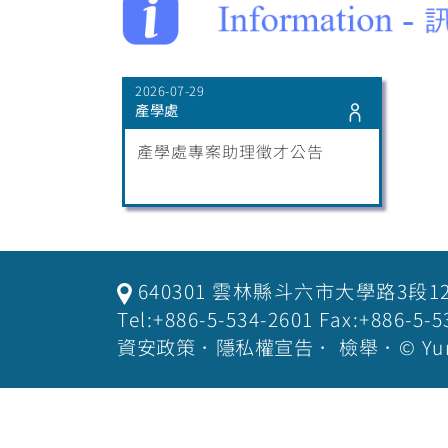
2026-07-29
產學處
產學處專案助理徵才公告
640301 雲林縣斗六市大學路3段1
Tel:+886-5-534-2601 Fax:+886-
資安政策
．
隱私權宣告
．
檢舉
．© Yu