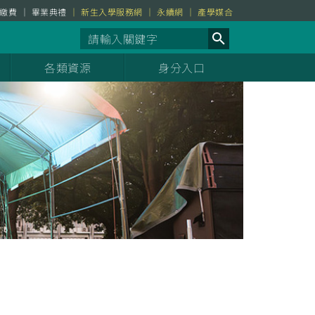
繳費
畢業典禮
新生入學服務網
永續網
產學媒合
各類資源
身分入口