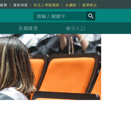
繳費
畢業典禮
新生入學服務網
永續網
產學媒合
各類資源
身分入口