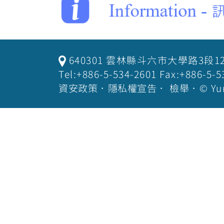
640301 雲林縣斗六市大學路3段1
Tel:+886-5-534-2601 Fax:+886-
資安政策
．
隱私權宣告
．
檢舉
．© Yu