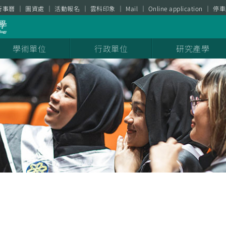
行事曆
圖資處
活動報名
雲科印象
Mail
Online application
停車
學術單位
行政單位
研究產學
息