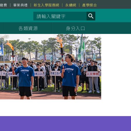
繳費
畢業典禮
新生入學服務網
永續網
產學媒合
各類資源
身分入口