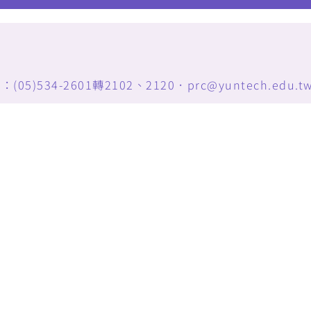
34-2601轉2102、2120．prc@yuntech.edu.t