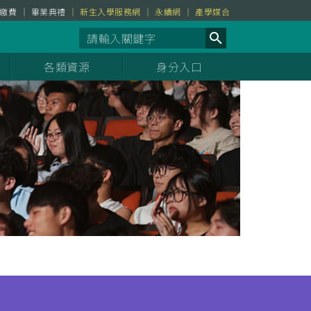
繳費
畢業典禮
新生入學服務網
永續網
產學媒合
各類資源
身分入口