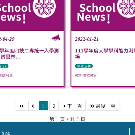
2-04-29
2022-01-21
1學年度四技二專統一入學測
111學年度大學學科能力測
試雲林...
場
行政
學生活動
處課教組
教務處課教組
1
2
下一頁
最後一頁
第 1 頁，共 2 頁
23號