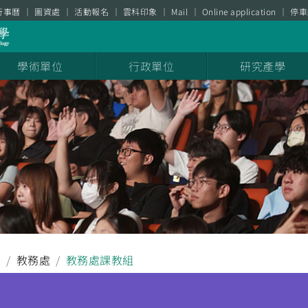
行事曆
圖資處
活動報名
雲科印象
Mail
Online application
停車
學術單位
行政單位
研究產學
聞
教務處
教務處課教組