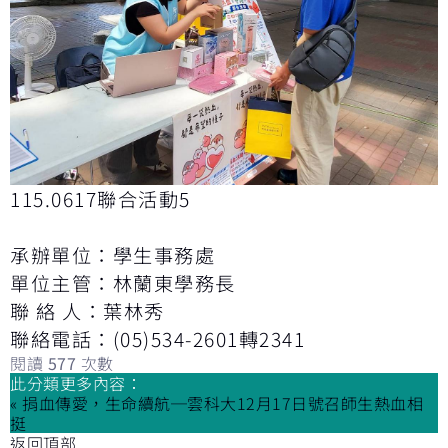
115.0617聯合活動5
承辦單位：學生事務處
單位主管：林蘭東學務長
聯 絡 人：葉林秀
聯絡電話：(05)534-2601轉2341
閱讀
577
次數
此分類更多內容：
« 捐血傳愛，生命續航─雲科大12月17日號召師生熱血相
挺
返回頂部