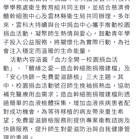
學學務處衛生教育組共同主辦，並結合慈濟骨
髓幹細胞中心及雲林縣衛生局共同辦理。多年
來，雲科大持續與台中捐血中心攜手推動校園
捐血活動，凝聚師生熱情與愛心，鼓勵青年學
子投入公益服務，將關懷化為實際行動，為社
會注入穩定而溫暖的生命能量。
活動內容涵蓋「血力全開－校園捐血活
動」、「髓緣之愛－造血幹細胞捐贈建檔」及
「安心快篩－免費愛滋篩檢」三大主題。其
中，校園捐血活動號召師生挽袖捐熱血，協助
補充醫療用血需求；造血幹細胞捐贈建檔則透
過簡單的血液檢體採集，增加血液疾病患者配
對成功機會，為等待移植的病友帶來重生希
望；免費愛滋篩檢服務則提供專業衛教諮詢及
快篩服務，提升師生對愛滋防治與自我健康管
理的重視。