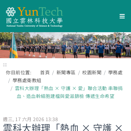
:::
你目前位置:
首頁
新聞專區
校園新聞
學務處
學務處衛教組
雲科大辦理「熱血 × 守護 × 愛」聯合活動 串聯捐
血、造血幹細胞建檔與愛滋篩檢 傳遞生命希望
週三, 17 六月 2026 13:38
雲科大辦理「熱血 × 守護 ×