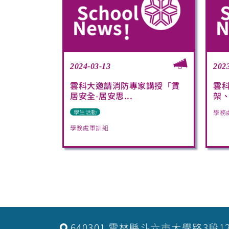
2024-03-13
202
雲科大邀請消防專家講授「賃
雲
居安全-居安思...
架、
學生活動
學務
學務處軍訓組
640301 雲林縣斗六市大學路3段1