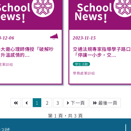
3-12-06
2023-11-15
科大邀心理師傳授「破解吵
交通法規專家指導學子路口
升溫感情的...
「停讓一小步，交...
處軍訓組
學生活動
學務處軍訓組
1
2
3
下一頁
最後一頁
第 1 頁，共 3 頁
23號