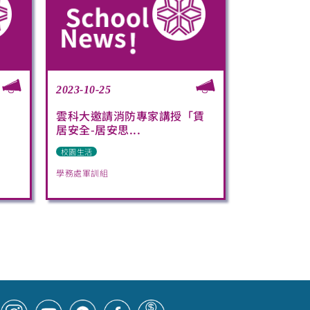
2023-10-25
雲科大邀請消防專家講授「賃
居安全-居安思...
校園生活
學務處軍訓組