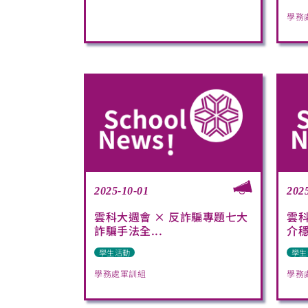
學務
2025-10-01
202
雲科大週會 × 反詐騙專題七大
雲
詐騙手法全...
介穩
學生活動
學生
學務處軍訓組
學務