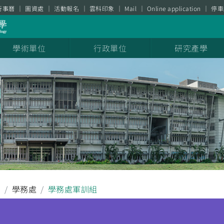
行事曆
圖資處
活動報名
雲科印象
Mail
Online application
停車
學術單位
行政單位
研究產學
聞
學務處
學務處軍訓組