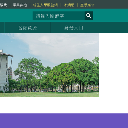
繳費
畢業典禮
新生入學服務網
永續網
產學媒合
各類資源
身分入口