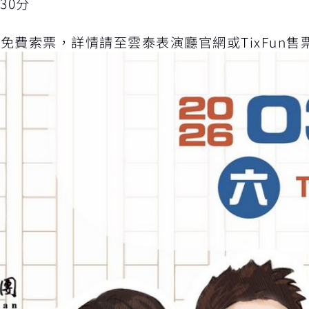
時30分
開放免費索票，詳情請至雲泰表演廳官網或TixFun