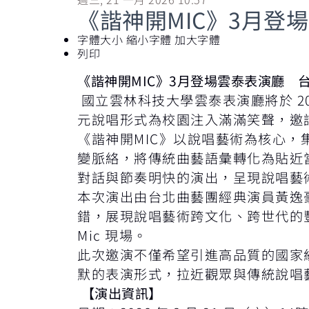
《諧神開MIC》3月
字體大小
縮小字體
加大字體
列印
《諧神開
MIC
》
3
月登場雲泰表演廳 
國立雲林科技大學雲泰表演廳將於 20
元說唱形式為校園注入滿滿笑聲，邀
《諧神開MIC》以說唱藝術為核心
變脈絡，將傳統曲藝語彙轉化為貼近
對話與節奏明快的演出，呈現說唱藝
本次演出由台北曲藝團經典演員黃逸
錯，展現說唱藝術跨文化、跨世代的豐
Mic 現場。
此次邀演不僅希望引進高品質的國家
默的表演形式，拉近觀眾與傳統說唱
【演出資訊】