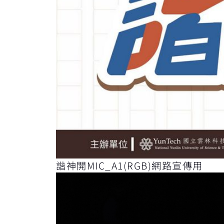
諧神開MIC_A1(RGB)網路宣傳用