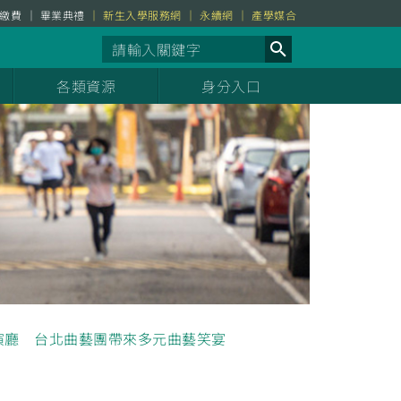
繳費
畢業典禮
新生入學服務網
永續網
產學媒合
各類資源
身分入口
表演廳 台北曲藝團帶來多元曲藝笑宴