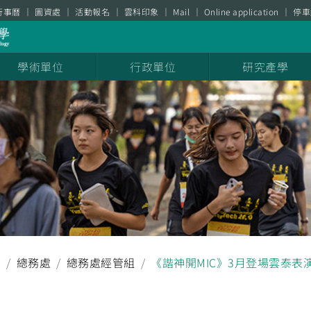
行事曆
圖資處
活動報名
雲科印象
Mail
Online application
停車
學術單位
行政單位
研究產學
聞
總務處
總務處經管組
《諧神開MIC》3月登場雲泰