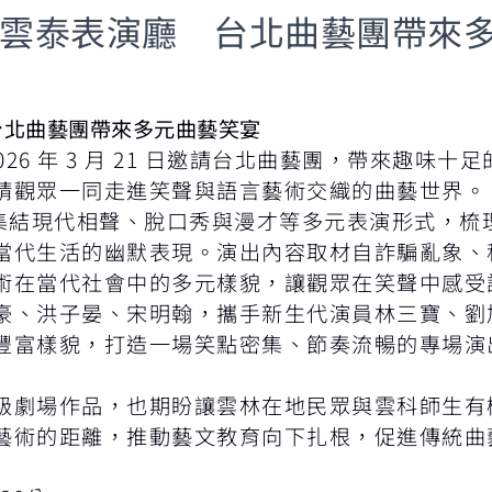
登場雲泰表演廳 台北曲藝團帶來
台北曲藝團帶來多元曲藝笑宴
26 年 3 月 21 日邀請台北曲藝團，帶來趣味十
請觀眾一同走進笑聲與語言藝術交織的曲藝世界。
，集結現代相聲、脫口秀與漫才等多元表演形式，梳
當代生活的幽默表現。演出內容取材自詐騙亂象、
術在當代社會中的多元樣貌，讓觀眾在笑聲中感受
豪、洪子晏、宋明翰，攜手新生代演員林三寶、劉
富樣貌，打造一場笑點密集、節奏流暢的專場演出
級劇場作品，也期盼讓雲林在地民眾與雲科師生有
藝術的距離，推動藝文教育向下扎根，促進傳統曲