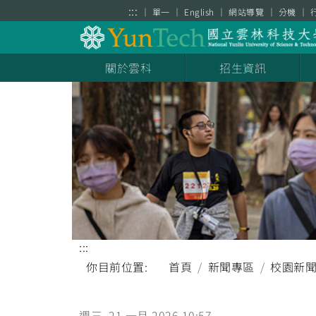
跳到主要內容區塊
:::
單一
English
網站導覽
分機
關於雲科
招生資訊
:::
你目前位置:
首頁
新聞專區
校園新
週三, 21 一月 2026 10:57