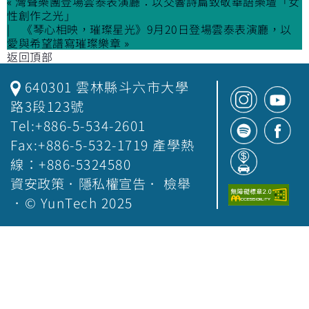
« 灣聲樂團登場雲泰表演廳：以交響詩篇致敬華語樂壇「女
性創作之光」
《琴心相映，璀璨星光》9月20日登場雲泰表演廳，以
愛與希望譜寫璀璨樂章 »
返回頂部
640301 雲林縣斗六市大學
路3段123號
Tel:+886-5-534-2601
Fax:+886-5-532-1719 產學熱
線：+886-5324580
資安政策
．
隱私權宣告
．
檢舉
．© YunTech 2025