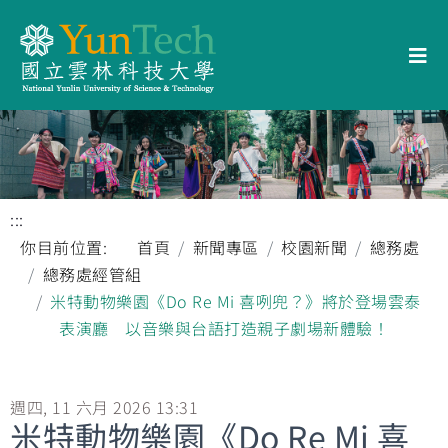
:::
你目前位置:
首頁
新聞專區
校園新聞
總務處
總務處經管組
米特動物樂園《Do Re Mi 喜咧兜？》將於登場雲泰
表演廳 以音樂與台語打造親子劇場新體驗！
週四, 11 六月 2026 13:31
米特動物樂園《Do Re Mi 喜