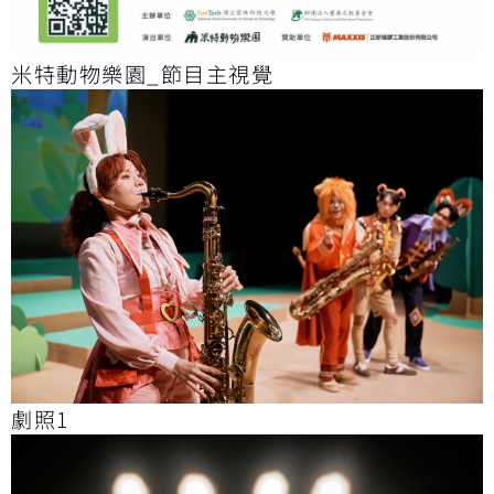
米特動物樂園_節目主視覺
劇照1