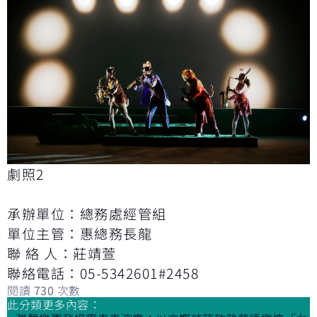
劇照2
承辦單位：總務處經管組
單位主管：惠總務長龍
聯 絡 人：莊靖萱
聯絡電話：05-5342601#2458
閱讀
730
次數
此分類更多內容：