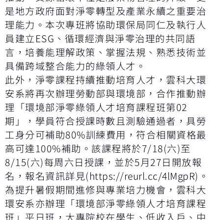
是地方政府面對淨零轉型及產業永續之重要治
理能力。本次專班將協助環保局同仁及執行人
員建立ESG、循環經濟與淨零治理的共同語
言，培養能理解政策、掌握法規、熟悉技術並
具備跨域整合能力的綠領人才。
此外，淨零課程持續推動培育人才，雲科大環
安系將再次辦理勞動部與環境部，合作推動辦
理「環境部淨零綠領人才培育課程班第02
期」，學員符合授課時數且測驗通過者，具勞
工身分可補助80%訓練費用，符合相關資格最
高可達100%補助。該課程將於7/18(六)至
8/15(六)每周六日授課，並於5月27日開放報
名，報名資訊詳見(
https://reurl.cc/4lMgpR
)。
為提升暑假期間進修與專業培力機會，雲科大
環安系亦辦理「環境部淨零綠領人才培育課程
班」平日班，大專院校在學生、低收入戶、中