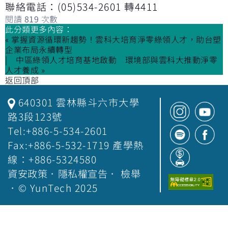
聯絡電話：(05)534-2601 轉4411
閱讀
819
次數
此分類更多內容：
« 掌握資源循環新趨勢！雲科大培育淨零綠領人才，助台塑
企業布局永續轉型
中區綠領人才培育基地啟動 環境部與雲科大推動淨零
人才養成 »
返回頂部
640301 雲林縣斗六市大學
路3段123號
Tel:+886-5-534-2601
Fax:+886-5-532-1719 產學熱
線：+886-5324580
資安政策
．
隱私權宣告
．
檢舉
．© YunTech 2025