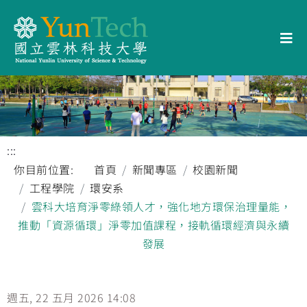
:::
你目前位置:
首頁
新聞專區
校園新聞
工程學院
環安系
雲科大培育淨零綠領人才，強化地方環保治理量能，
推動「資源循環」淨零加值課程，接軌循環經濟與永續
發展
週五, 22 五月 2026 14:08