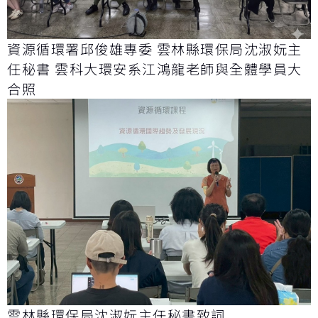
資源循環署邱俊雄專委 雲林縣環保局沈淑妧主
任秘書 雲科大環安系江鴻龍老師與全體學員大
合照
雲林縣環保局沈淑妧主任秘書致詞