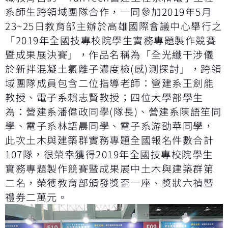
系師生跨領域團隊合作，一同參加2019年5月
23~25日教育部主辦於高雄國際會議中心舉行之
「2019年全國技專校院學生實務專題製作競賽
暨成果展決賽」，作品名稱為「全光纖干涉儀
於新拌混凝土氯離子濃度檢(感)測探討」，跨領
域團隊成員包含二位指導老師：營建系王劍能
教授、電子系賴志賢教授；四位大學部學生
為：營建系潘偉政同學(隊長)、營建系陳語笙同
學、電子系林語晨同學、電子系游劭華同學，
此次土木與建築群實務專題全國報名件數合計
107隊，很榮幸獲得2019年全國技專校院學生
實務專題製作競賽暨成果展中土木與建築群第
二名，榮獲教育部頒發獎盃一座、獎狀六禎暨
禮券二萬元。