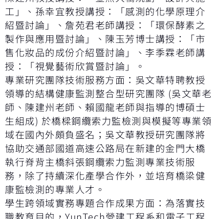
工」、孫幸宜教授講授：「感測的化學原理介
紹暨討論」、詹苑君老師講授：「環保酵素之
製作與應用暨討論」、陳玉芳博士講授：「市
售化妝品的成份介紹暨討論」、李季霖老師講
授：「視覺藝術欣賞暨討論」。
專業研究團隊技術服務方面：吳文華特聘教授
領導的結構健康監測整合型研究團隊 (吳文華老
師、陳建州老師、賴國龍老師與指導的博碩士
生組成) 於橋樑鋼纜索力監檢測與模擬等專業領
域在國內外頗負盛名；吳文華教授研究團隊將
協助交通部國道高速公路局在新建的金門大橋
執行脊背主橋斜張鋼纜索力監測專業技術服
務，除了持續深化產學合作外，並培育橋梁健
康監檢測的專業人才。
學生跨領域實務專題合作成果方面：為落實技
職教育目的，YunTech營建工程系和電子工程