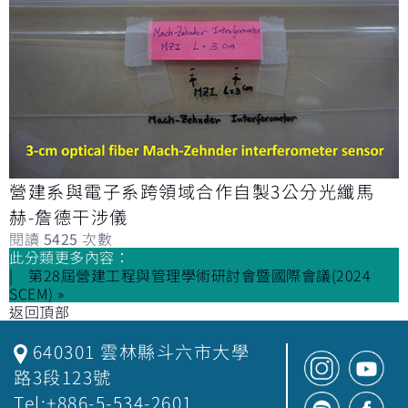
營建系與電子系跨領域合作自製3公分光纖馬
赫-詹德干涉儀
閱讀
5425
次數
此分類更多內容：
第28屆營建工程與管理學術研討會暨國際會議(2024
SCEM) »
返回頂部
640301 雲林縣斗六市大學
路3段123號
Tel:+886-5-534-2601