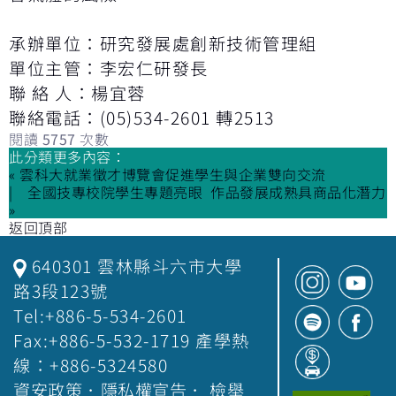
承辦單位：研究發展處創新技術管理組
單位主管：李宏仁研發長
聯 絡 人：楊宜蓉
聯絡電話：(05)534-2601 轉2513
閱讀
5757
次數
此分類更多內容：
« 雲科大就業徵才博覽會促進學生與企業雙向交流
全國技專校院學生專題亮眼 作品發展成熟具商品化潛力
»
返回頂部
640301 雲林縣斗六市大學
路3段123號
Tel:+886-5-534-2601
Fax:+886-5-532-1719 產學熱
線：+886-5324580
資安政策
．
隱私權宣告
．
檢舉