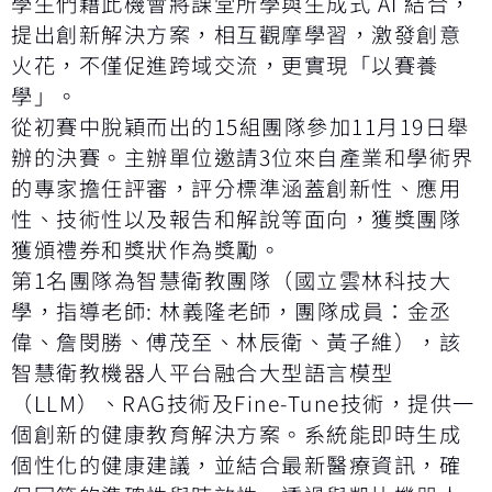
學生們藉此機會將課堂所學與生成式 AI 結合，
提出創新解決方案，相互觀摩學習，激發創意
火花，不僅促進跨域交流，更實現「以賽養
學」。
從初賽中脫穎而出的15組團隊參加11月19日舉
辦的決賽。主辦單位邀請3位來自產業和學術界
的專家擔任評審，評分標準涵蓋創新性、應用
性、技術性以及報告和解說等面向，獲獎團隊
獲頒禮券和獎狀作為獎勵。
第1名團隊為智慧衛教團隊（國立雲林科技大
學，指導老師: 林義隆老師，團隊成員：金丞
偉、詹閔勝、傅茂至、林辰衛、黃子維），該
智慧衛教機器人平台融合大型語言模型
（LLM）、RAG技術及Fine-Tune技術，提供一
個創新的健康教育解決方案。系統能即時生成
個性化的健康建議，並結合最新醫療資訊，確