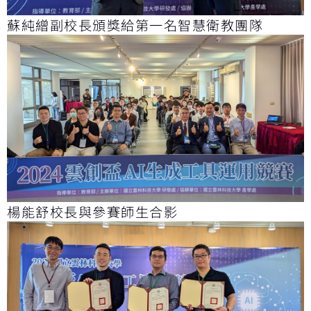
蘇純繒副校長頒獎給第一名智慧衛教團隊
楊能舒校長與參賽師生合影