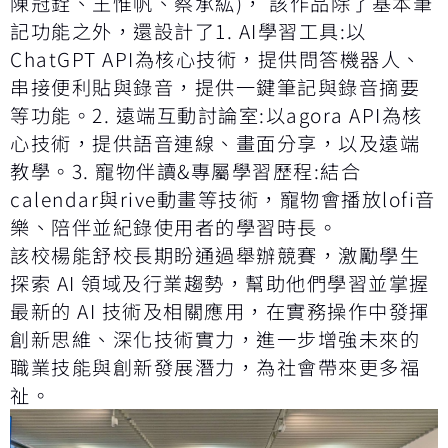
陳冠銓、王惟帆、蔡承紘)， 該作品除了基本筆
記功能之外，還設計了1. AI學習工具:以
ChatGPT API為核心技術，提供問答機器人、
串接便利貼與錄音，提供一鍵筆記與錄音摘要
等功能。2. 遠端互動討論室:以agora API為核
心技術，提供語音連線、畫面分享，以及遠端
教學。3. 寵物伴讀&專屬學習歷程:結合
calendar與rive動畫等技術，寵物會播放lofi音
樂、陪伴並紀錄使用者的學習時長。
該校楊能舒校長期盼通過舉辦競賽，激勵學生
探索 AI 領域及行業趨勢，幫助他們學習並掌握
最新的 AI 技術及相關應用，在實務操作中發揮
創新思維、深化技術實力，進一步增強未來的
職業技能與創新發展潛力，為社會帶來更多福
祉。