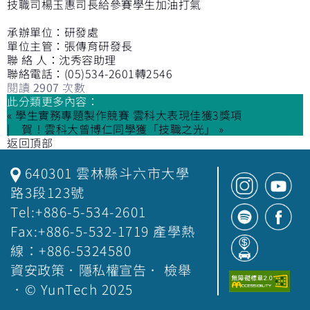
技職司楊玉惠司長給參賽學生加油打氣
承辦單位：研發處
單位主管：張傳育研發長
聯 絡 人：沈秀容助理
聯絡電話：(05)534-2601轉2546
閱讀
2907
次數
此分類更多內容：
« 學生實務專題製作競賽 雲科大表現佳獲3獎項
賀！雲科大曾博仁同學獲「技職之光」 »
返回頂部
640301 雲林縣斗六市大學
路3段123號
Tel:+886-5-534-2601
Fax:+886-5-532-1719 產學熱
線：+886-5324580
資安政策
．
隱私權宣告
．
檢舉
．© YunTech 2025