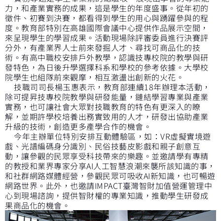
力，和產業實務的成果，這是學生的年度盛事。從年初的
徵件、初賽到決賽，都看得到學生的用心與踴躍參與的程
度。教育部特別在高雄國際會議中心提供作品展示空間，
來呈現學生的學習成果。活動現場除評審委員進行決賽評
分外，有產業界人士前來發掘人才、尋找可商品化的技
術。有高中職校安排戶外教學，認識技專校院的教學與研
發特色，為日後升學選擇科系和學校的參考依據。大學校
院學生也組隊前來觀摩，相互激盪出創新的火花。
技職司司長楊玉惠表示，教育部連續18年辦理本活動，
除可提昇技專校院教學與研發能量，鏈結學習專業與產業
實務，也可讓社會大眾對技職教育的特色有更深入的瞭
解，並期許學校培養出務實致用的人才，研發出協助產業
升級的技術，創造更多產學合作的機會。
今年主辦單位特別安排互動體驗區，如：VR虛擬實境遊
戲、光譜編碼身分識別、民俗技藝皮影戲和親子創意互
動，讓參觀的民眾享受科技帶來的樂趣。並邀請學有專精
的教授和業界專家分享AI人工智慧浪潮來襲所該知識的事，
和社群網路媒體經營，參觀民眾可吸收AI新知識，也可暢遊
網路世界。此外，也邀請IMPACT臺灣智財加值營運管理中
心到現場諮詢，提供智財權的專業知識，推動學生研發成
果商品化的機會。