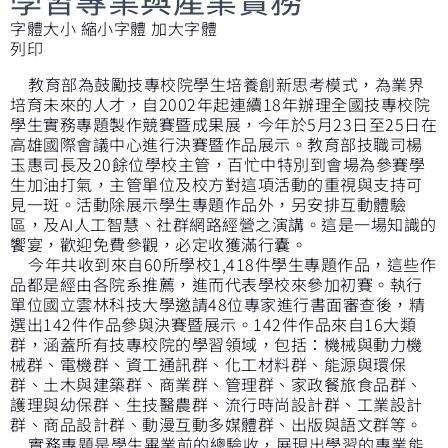
字體大小
縮小字體
加大字體
列印
教育部為鼓勵技專校院學生培養創新思考模式，為業界
培育未來的人才，自2002年起連續18年辦理全國技專校院
學生實務專題製作競賽暨成果展，今年於5月23日至25日在
高雄國際會議中心進行決賽暨作品展示。教育部技職司楊
玉惠司長及20餘位學校主管，百忙中特別到會場為參賽學
生加油打氣，主管單位及校方對這項活動的重視與支持可
見一斑。活動除展示學生專題作品外，另安排互動體驗
區，及AI人工智慧、社群網路經營之演講。這是一場知識的
饗宴，歡迎免費參觀，必定收獲滿行囊。
今年共收到來自60所學校1,418件學生專題作品，這些作
品都是經由各院系推薦，進而代表學校來參加初賽。執行
單位國立雲林科技大學邀請48位專家進行書面審查後，精
選出142件作品參與決賽暨展示。142件作品來自16大類
群，涵蓋所有技專校院的學習領域，包括：機械與動力機
械群、電機群、資工通訊群、化工材料群、能源與環保
群、土木與建築群、商業群、管理群、家政餐旅食品群、
護理與幼保群、生技醫農群、流行時尚設計群、工業設計
群、商品設計群、動漫互動多媒體群、出版與語文群等。
實務專題是學生畢業前的總驗收，展現出學習的專業能