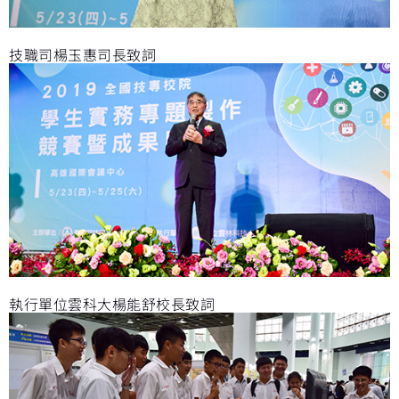
技職司楊玉惠司長致詞
執行單位雲科大楊能舒校長致詞