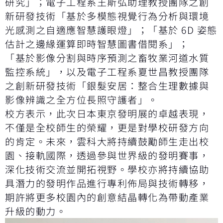
研究」；電子工程系王斯弘助理教授團隊之創
新研發技術「基於多模態視覺行為分析與環境
光感測之自適應智慧護眼燈」；「基於 6D 姿態
估計之邊緣運算即時智慧圖書借閱系」；
「基於影像分割與時序預測之畜牧業河道水質
監控系統」，以及電子工程系夏世昌教授團隊
之創新研發技術「銀髮安居：整合生理數據與
影像辨識之全方位長照守護者」。
校方表示，此次日本東京發明展的卓越表現，
不僅是全校師生的榮耀，更是對學校研發方向
的肯定。未來，雲科大將持續鼓勵師生走出校
園、接軌國際，透過參與世界級的發明賽事，
深化技術交流並開拓視野。學校亦將持續協助
具潛力的發明作品進行專利佈局與技術轉移，
期許將更多校園內的創意結晶轉化為帶動產業
升級的動力。