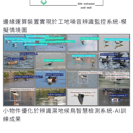
邊緣運算裝置實現於工地噪音辨識監控系統-模
擬情境圖
小物件優化於辨識濕地候鳥智慧檢測系統-AI訓
練成果