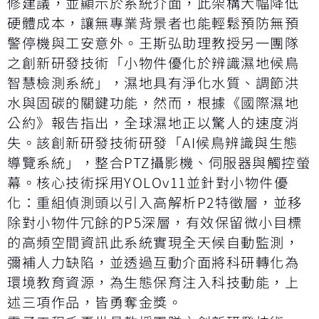
修建議，並顯示於系統介面，此架構大幅降低
硬體成本，讓無專業背景者也能輕鬆預防無預
警停機與工安意外。王斯弘助理教授另一團隊
之創新研發技術「小物件優化於辨識濕地候鳥
智慧檢測系統」，濕地具有淨化水質、調節洪
水與固碳的關鍵功能，然而，根據《國際濕地
公約》報告指出，全球濕地正以驚人的速度消
失。該創新研發技術研發「AI候鳥辨識與生態
導覽系統」，整合PTZ攝影機、伺服器與觸控螢
幕。核心技術採用YOLOv11並針對小物件優
化：重組偵測頭以引入高解析P2特徵層，並移
除對小物件冗餘的P5深層，有效保留微小目標
的高頻空間資訊此系統實現全天候自動監測，
彌補人力缺陷，並透過互動介面將科研轉化為
環境教育資源，為生態保育注入科技動能，上
述三項作品，皆勇奪金獎。