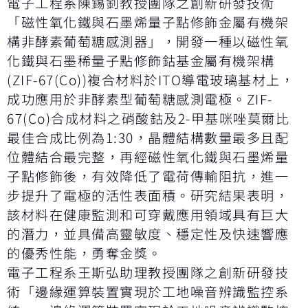
電子工程系陳錫釗教授團隊之創新研發技術
「磁性氧化鐵與石墨烯量子點修飾金屬有機架
構非酵素葡萄糖感測器」，開發一種以磁性氧
化鐵與石墨稀量子點修飾鈷基金屬有機架構
(ZIF-67(Co))複合材料於ITO導電玻璃基材上，
成功應用於非酵素型葡萄糖感測電極。ZIF-
67(Co)合成材料之硝酸鈷及2-甲基咪唑莫爾比
最佳合成比例為1:30，晶體結構數量最多且配
位體結合最完整，再經磁性氧化鐵與石墨烯量
子點修飾後，有效降低了電荷傳輸阻抗，進一
步提升了電極的活性表面積。研究結果表明，
該材料在健康監測和可穿戴應用領域具有巨大
的潛力，並具備高靈敏度、穩定性及快速響應
的優秀性能，勇奪金獎。
電子工程系王斯弘助理教授團隊之創新研發技
術「邊緣運算裝置實現於工地噪音辨識監控系