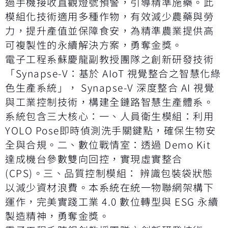
過手機接收直觀燈號預警，引導精準施藥。此
模組化技術適用多種作物，有效減少農藥與勞
力，提升產值並保障食安，為精準農業提供高
可複製性的永續解決方案，勇奪金獎。
電子工程系蘇慶龍副教授團隊之創新研發技術
「Synapse-V：基於 AIoT 視覺整合之智慧化綠
色生產系統」， Synapse-V 深度整合 AI 視覺
與工業控制技術，構建全鏈路智慧生產體系。
系統包含三大核心：一、人員衛生模組：利用
YOLO Pose即時偵測洗手關鍵點，確保生物安
全與合規。二、數位戰情室：透過 Demo Kit
達成機台參數雙向回控，實現虛實整合
(CPS)。三、品質控制模組： 辨識包裝袋狀態
以減少資材浪費。本系統在統一物聯網架構下
運作，完美實踐工業 4.0 數位轉型與 ESG 永續
製造精神，勇奪金獎。