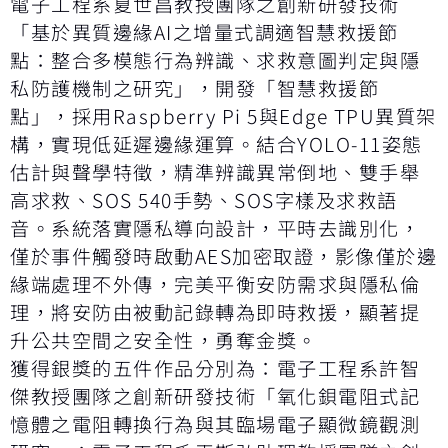
電子工程系夏世昌教授團隊之創新研發技術
「基於異質邊緣AI之增量式調適智慧救援節
點：整合多模態行為辨識、求救意圖判定與隱
私防護機制之研究」，開發「智慧救援節
點」，採用Raspberry Pi 5與Edge TPU異質架
構，實現低延遲邊緣運算。結合YOLO-11姿態
估計與聲學特徵，精準辨識異常倒地、雙手舉
高求救、SOS 540手勢、SOS字樣及求救語
音。系統落實隱私導向設計，平時去識別化，
僅於事件觸發時啟動AES加密取證，影像僅於邊
緣端處理不外傳，完美平衡安防需求與隱私倫
理，將安防由被動記錄轉為即時救援，顯著提
升公共空間之安全性，勇奪金獎。
獲得銀獎的五件作品分別為：電子工程系許智
傑教授團隊之創新研發技術「氧化鋇電阻式記
憶體之電阻轉換行為與其臨場電子顯微鏡觀測