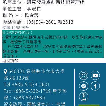
承辦單位：研究發展處創新技術管理組
單位主管：李宏仁
聯 絡 人：楊宜蓉
聯絡電話：(05)534-2601 轉2513
閱讀
1486
次數
此分類更多內容：
« 雲科大邀請新銳導演朱岩蘭蒞校座談 以影像訴說生命故
事 啟發學子深度思考
狂賀雲科大學生於「2026年全國技專校院學生實務專題
製作競賽」 榮獲1項第一名、1項第二名、4項第三名以及1
項佳作 »
返回頂部
640301 雲林縣斗六市大學
路3段123號
Tel:+886-5-534-2601
Fax:+886-5-532-1719 產學熱
線：+886-5324580
資安政策
．
隱私權宣告
．
檢舉