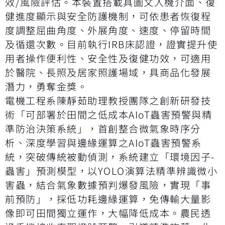
效/風險評估。本裝置搭載具圖文人機介面、復
健進度顯示與安全防護機制，可依患者恢復程
度調整屈曲角度、外展角度、速度、停留時間
及循還次數。目前執行IRB床認證，證實提升使
用者操作便利性、安全性及復健功效，可適用
於醫院、長照及居家照護場域，具商品化發展
潛力，勇奪金獎。
電機工程系陳靜茹助理教授團隊之創新研發技
術「可部署於田間之低成本AIoT蟲害預警與精
準防治決策系統」，首創整合微氣象時序分
析、深度學習與邊緣運算之AIoT蟲害預警系
統，突破傳統被動偵測，系統建立「環境因子-
蟲害」預測模型，以YOLO演算法精準辨識微小
害蟲，結合氣象數據預判爆發風險，實現「事
前預防」，採低功耗邊緣運算，免傳輸大量影
像即可田間獨立運作，大幅降低成本。農民透