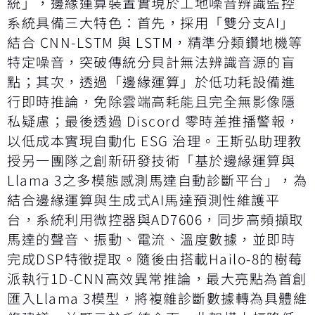
統」，邊緣運算裝置實現於工地噪音辨識監控
系統具備三大特色：首先，採用「雙分支AI」
結合 CNN-LSTM 與 LSTM，精準分類鑽地機等
特定噪音，突破傳統分貝計無法辨識音源的盲
點；其次，透過「邊緣運算」於低功耗設備進
行即時推論，免除雲端高耗能且完全無影像隱
私疑慮；最後透過 Discord 零時差推播警報，
以低成本實現自動化 ESG 治理。王斯弘助理教
授另一團隊之創新研發技術「基於邊緣運算與
Llama 3之多模態感測馬達自動診斷平台」，為
結合邊緣運算與生成式AI馬達預測性維護平
台，系統利用微控器與AD7606，同步高頻擷取
馬達的聲音、振動、電流、溫度數據，並即時
完成DSP特徵提取。隨後由搭載Hailo-8的樹莓
派執行1D-CNN高效異常推論，最大亮點為首創
匯入Llama 3模型，將複雜診斷數據轉為具體維