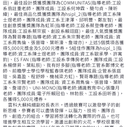
田)，最佳設計獎獲獎團隊為COMMUNITAS(指導老師:工設
系翁註重老師，團隊成員: 工設系何坤霖、簡勻貞、陳昕
緯)，最佳商品化獎獲獎團隊為hsipl_2(指導老師:資工系陳
士煜老師，團隊成員:資工系王津澤、邱明豐、鄭友智)，最
佳創意獎獲獎團隊為虹茶(指導老師:工設系蔡登傳老師，團
隊成員:工設系蔡宗宸、創設系賴翊庭)，最佳人氣獎獲獎團
隊為賢哥專題(指導老師:資工系朱宗賢老師，團隊成員: 資
工系周雋倫、張晉瑋、葉昕濠、詹竣亦)，上述5個獎項各獲
得5,000元獎金及5,000元禮券。5組佳作團隊為hsipl_1(指
導老師:資工系陳士煜老師，團隊成員:資工系歐承學、許寓
鈞)、ES FAN (指導老師:工設系李傳房老師，團隊成員:工設
系楊傑昇、葉耘辰)、我有好多腳(指導老師:工管系鄭博文老
師、前瞻學士學位學程藍春琪老師，團隊成員:企管系張庭
瑄、吳嘉盈、程舒婷、機械梁方虹)、賢哥專題(指導老師:資
工系朱宗賢老師，團隊成員: 資工系周雋倫、張晉瑋、葉昕
濠、詹竣亦)、UNI-MONO(指導老師:通識教育中心張瓊月
老師，團隊成員:電子所賴冠伯、林勃辰、工設系田昕善 )，
各獲得5,000元禮券。
雲科大蘇純繒副校長表示，透過競賽可以激發學子的創
新思維，參賽者可以盡情發揮，以腦力、技術、團隊合
作、創造力的組合，學習將想法轉化為實際的作品，也可
增進學生相互交流學習，激盪出創新的火花。學校很重視