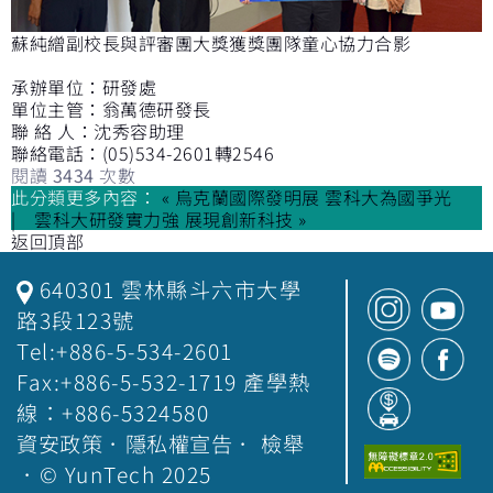
蘇純繒副校長與評審團大獎獲獎團隊童心協力合影
承辦單位：研發處
單位主管：翁萬德研發長
聯 絡 人：沈秀容助理
聯絡電話：(05)534-2601轉2546
閱讀
3434
次數
此分類更多內容：
« 烏克蘭國際發明展 雲科大為國爭光
雲科大研發實力強 展現創新科技 »
返回頂部
640301 雲林縣斗六市大學
路3段123號
Tel:+886-5-534-2601
Fax:+886-5-532-1719 產學熱
線：+886-5324580
資安政策
．
隱私權宣告
．
檢舉
．© YunTech 2025