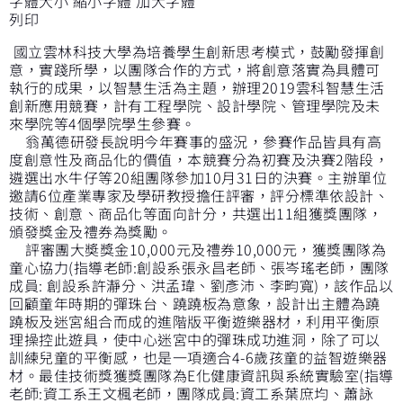
字體大小
縮小字體
加大字體
列印
國立雲林科技大學為培養學生創新思考模式，鼓勵發揮創
意，實踐所學，以團隊合作的方式，將創意落實為具體可
執行的成果，以智慧生活為主題，辦理2019雲科智慧生活
創新應用競賽，計有工程學院、設計學院、管理學院及未
來學院等4個學院學生參賽。
翁萬德研發長說明今年賽事的盛況，參賽作品皆具有高
度創意性及商品化的價值，本競賽分為初賽及決賽2階段，
遴選出水牛仔等20組團隊參加10月31日的決賽。主辦單位
邀請6位產業專家及學研教授擔任評審，評分標準依設計、
技術、創意、商品化等面向計分，共選出11組獲獎團隊，
頒發獎金及禮券為獎勵。
評審團大奬獎金10,000元及禮券10,000元，獲獎團隊為
童心協力(指導老師:創設系張永昌老師、張岑瑤老師，團隊
成員: 創設系許瀞分、洪孟瑋、劉彥沛、李畇寬)，該作品以
回顧童年時期的彈珠台、蹺蹺板為意象，設計出主體為蹺
蹺板及迷宮組合而成的進階版平衡遊樂器材，利用平衡原
理操控此遊具，使中心迷宮中的彈珠成功進洞，除了可以
訓練兒童的平衡感，也是一項適合4-6歲孩童的益智遊樂器
材。最佳技術獎獲獎團隊為E化健康資訊與系統實驗室(指導
老師:資工系王文楓老師，團隊成員:資工系葉庶均、蕭詠