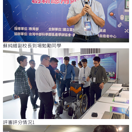
蘇純繒副校長到場勉勵同學
評審評分情況1