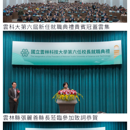
雲科大第六屆新任就職典禮貴賓冠蓋雲集
雲林縣張麗善縣長蒞臨參加致詞恭賀