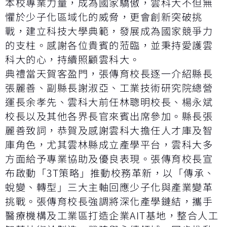
本校專業力量，成為國家驕傲，雲科大不但無
懼於少子化區域化的威脅，更會創新突破挑
戰，建立科技大學典範，發展成為國家競爭力
的支柱。感謝各位貴賓的蒞臨，並秉持愛護雲
科大的心，持續照顧雲科大。
典禮當天賀客盈門，張傳育校長逐一介紹縣長
張麗善、副縣長謝淑亞、工業技術研究院總營
運長余孝先、雲科大前任林聰明校長、楊永斌
校長以及其他各界長官來賓出席參加。縣長張
麗善致詞，恭賀及感謝雲科大擔任人才庫及智
庫角色，尤其雲林縣成立產學平台，雲科大多
方面給予專業協助及優良表現。張傳育校長宣
布啟動「3T策略」推動校務革新，以「傳承、
蛻變、轉型」三大主軸回應少子化與產業變革
挑戰。張傳育校長強調將深化產學鏈結，攜手
醫療機構及工業區打造企業AIT基地，整合人工