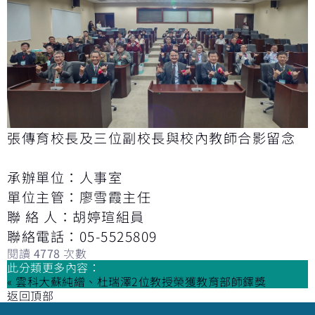
張傳育校長及三位副校長與校內教師合影留念
承辦單位：人事室
單位主管：廖雪霞主任
聯 絡 人：胡婷瑄組員
聯絡電話：05-5525809
閱讀
4778
次數
此分類更多內容：
« 雲科大蘇純繒、杜瑞澤2位教授榮獲教育部師鐸獎
返回頂部