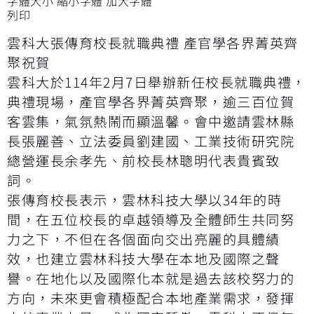
字體大小
縮小字體
加大字體
列印
雲科大張傳育校長就職典禮 產官學各界菁英齊
聚祝賀
雲科大於114年2月7日舉辦新任校長就職典禮，
典禮現場，產官學各界菁英齊聚，逾三百位賀
客雲集，氣氛熱鬧而顯溫馨。會中邀請雲林縣
長張麗善、立法委員劉建國、工業技術研究院
總營運長余孝先、前校長林聰明代表貴賓致
詞。
張傳育校長表示，雲林科技大學以34年的時
間，在五位校長的卓越領導及全體師生共同努
力之下，不但在各個面向交出亮麗的具體績
效，也建立雲林科技大學在本地及國際之聲
譽。在地化以及國際化本就是過去該校努力的
方向，未來更會積極配合本地產業需求，發揮