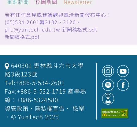
重點新聞
校園新聞
Newsletter
若有任何意見或建議歡迎電洽新聞發布中心：
(05)534-2601轉2102、2120．
prc@yuntech.edu.tw
新聞稿格式.odt
新聞稿格式.pdf
640301 雲林縣斗六市大學
路3段123號
Tel:+886-5-534-2601
Fax:+886-5-532-1719 產學熱
線：+886-5324580
資安政策
．
隱私權宣告
．
檢舉
．© YunTech 2025