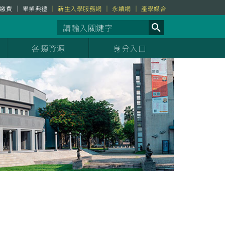
繳費
畢業典禮
新生入學服務網
永續網
產學媒合
各類資源
身分入口