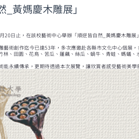
然_黃媽慶木雕展」
2月20日止，在該校藝術中心舉辦「順逆皆自然_黃媽慶木雕展」，
藝術創作迄今已達53年，多次應邀赴各縣市文化中心個展，
竹林、田園、花鳥、苦瓜、蓮藕、絲瓜、蝸牛、青蛙、螞蟻、
術能永續傳承，更期待透過本次展覽，讓欣賞者感受藝術美學