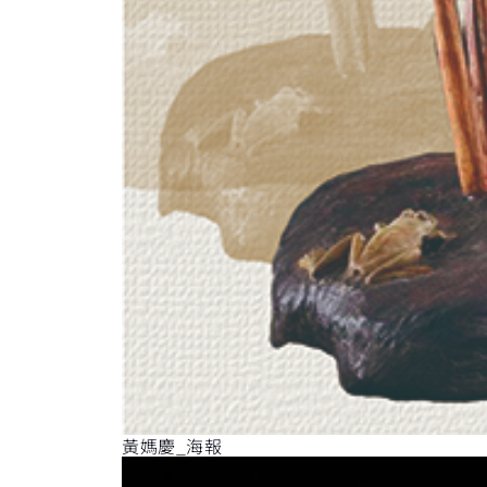
黃媽慶_海報