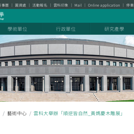
行事曆
圖資處
活動報名
雲科印象
Mail
Online application
停車
學術單位
行政單位
研究產學
聞
藝術中心
雲科大舉辦「順逆皆自然_黃媽慶木雕展」