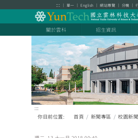
跳到主要內容區塊
:::
單一
English
網站導覽
分機
關於雲科
招生資訊
:::
你目前位置:
首頁
新聞專區
校園新
週二, 13 十一月 2018 00:40