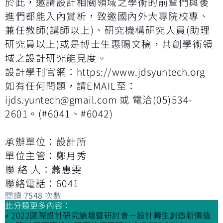
於此，邀請設計相關領域之學術的前輩們與後
進們都能入內賞析，致邀國內外大專院校專、
兼任教師(講師以上)、研究機構研究人員(助理
研究員以上)或是博士生惠賜文稿，共創學術領
域之設計研究能見度。
設計學刊官網：
https://www.jdsyuntech.org
如有任何問題，請EMAIL至：
ijds.yuntech@gmail.com
或 電洽(05)534-
2601。(#6041、#6042)
承辦單位：設計所
單位主管：鄭月秀
聯 絡 人：蕭惠雯
聯絡電話：6041
閱讀
7548
次數
此分類更多內容：
« 2022國際設計研究論壇暨研討會—設計轉生創造新價值