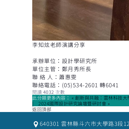
李知炫老師演講分享
承辦單位：設計學研究所
單位主管：鄭月秀所長
聯 絡 人：蕭惠雯
聯絡電話：(05)534-2601 轉6041
閱讀
4032
次數
此分類更多內容：
« 創新與共融：雲林科技大學
2024國際設計研究論壇暨研討會 »
返回頂部
640301 雲林縣斗六市大學路3段1