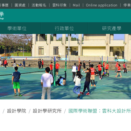
行事曆
圖資處
活動報名
雲科印象
Mail
Online application
停車
學術單位
行政單位
研究產學
聞
設計學院
設計學研究所
國際學術聯盟：雲科大設計所