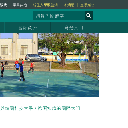
繳費
畢業典禮
新生入學服務網
永續網
產學媒合
各類資源
身分入口
與韓國科技大學，掀開知識的國際大門