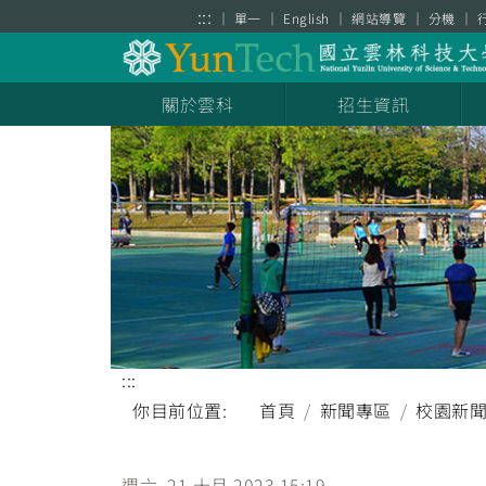
跳到主要內容區塊
:::
單一
English
網站導覽
分機
關於雲科
招生資訊
:::
你目前位置:
首頁
新聞專區
校園新
週六, 21 十月 2023 15:19