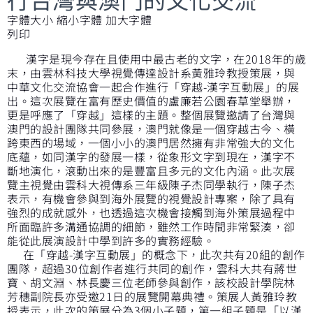
字體大小
縮小字體
加大字體
列印
漢字是現今存在且使用中最古老的文字，在2018年的歲
末，由雲林科技大學視覺傳達設計系黃雅玲教授策展，與
中華文化交流協會一起合作進行「穿越-漢字互動展」的展
出。這次展覽在富有歷史價值的盧廉若公園春草堂舉辦，
更是呼應了「穿越」這樣的主題。整個展覽邀請了台灣與
澳門的設計團隊共同參展，澳門就像是一個穿越古今、橫
跨東西的場域，一個小小的澳門居然擁有非常強大的文化
底蘊，如同漢字的發展一樣，從象形文字到現在，漢字不
斷地演化，滾動出來的是豐富且多元的文化內涵。此次展
覽主視覺由雲科大視傳系三年級陳子杰同學執行，陳子杰
表示，有機會參與到海外展覽的視覺設計專案，除了具有
強烈的成就感外，也透過這次機會接觸到海外策展過程中
所面臨許多溝通協調的細節，雖然工作時間非常緊湊，卻
能從此展演設計中學到許多的實務經驗。
在「穿越-漢字互動展」的概念下，此次共有20組的創作
團隊，超過30位創作者進行共同的創作，雲科大共有蔣世
寶、胡文淵、林長慶三位老師參與創作，該校設計學院林
芳穗副院長亦受邀21日的展覽開幕典禮。策展人黃雅玲教
授表示，此次的策展分為3個小子題，第一組子題是「以漢