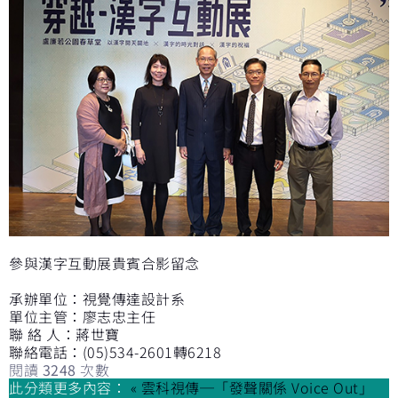
參與漢字互動展貴賓合影留念
承辦單位：視覺傳達設計系
單位主管：廖志忠主任
聯 絡 人：蔣世寶
聯絡電話：(05)534-2601轉6218
閱讀
3248
次數
此分類更多內容：
« 雲科視傳─「發聲關係 Voice Out」