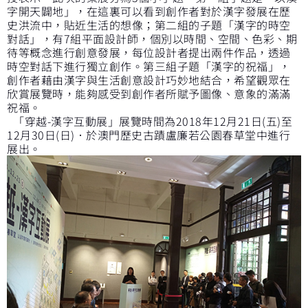
字開天闢地」，在這裏可以看到創作者對於漢字發展在歷
史洪流中，貼近生活的想像；第二組的子題「漢字的時空
對話」，有7組平面設計師，個別以時間、空間、色彩、期
待等概念進行創意發展，每位設計者提出兩件作品，透過
時空對話下進行獨立創作。第三組子題「漢字的祝福」，
創作者藉由漢字與生活創意設計巧妙地結合，希望觀眾在
欣賞展覽時，能夠感受到創作者所賦予圖像、意象的滿滿
祝福。
「穿越-漢字互動展」展覽時間為2018年12月21日(五)至
12月30日(日)．於澳門歷史古蹟盧廉若公園春草堂中進行
展出。