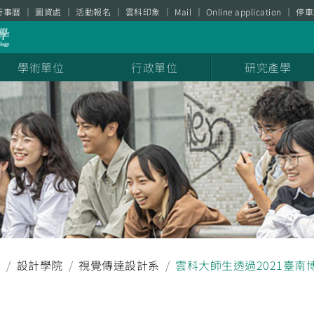
行事曆
圖資處
活動報名
雲科印象
Mail
Online application
停車
學術單位
行政單位
研究產學
聞
設計學院
視覺傳達設計系
雲科大師生透過2021臺