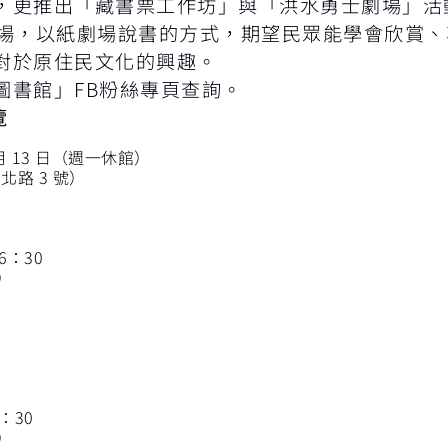
更推出「藏書票工作坊」與「洪水勇士劇場」活動可
士劇場，以紙劇場說書的方式，期望民眾能學會欣賞
對於原住民文化的興趣。
圖書館」FB粉絲專頁查詢。
覽
6 月 13 日（週一休館）
路 3 號）
16：30
）
6：30
）