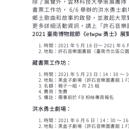
除了展覽外，雲林科技大學策展團隊，
書票工作坊， 6/6 舉辦的洪水勇
鄉土歌曲和故事的啟發，並激起大眾
更多詳細活動資訊，請上「許石音樂
2021
臺南博物館節《et
ʉ
p
ʉ
勇士》展
時間：2021 年 5 月 18 日～ 2021 年 
地點：許石音樂圖書館（臺南市北區公園北
藏書票工作坊
：
時間：2021 年 5 月 23 日｜14：30 ～ 
地點：黑盒子劇場（許石音樂圖書館 1 F
名額：親子一組，共 25 組
費用：免費
備註：需事前於 FB 粉絲專頁報名
洪水勇士劇場
：
時間：2021 年 6 月 6 日｜14：30 ～ 1
地點：黑盒子劇場（許石音樂圖書館 1 F