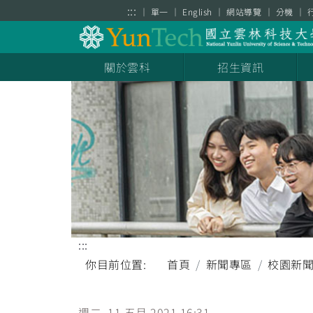
跳到主要內容區塊
:::
單一
English
網站導覽
分機
關於雲科
招生資訊
:::
你目前位置:
首頁
新聞專區
校園新
週二, 11 五月 2021 16:31