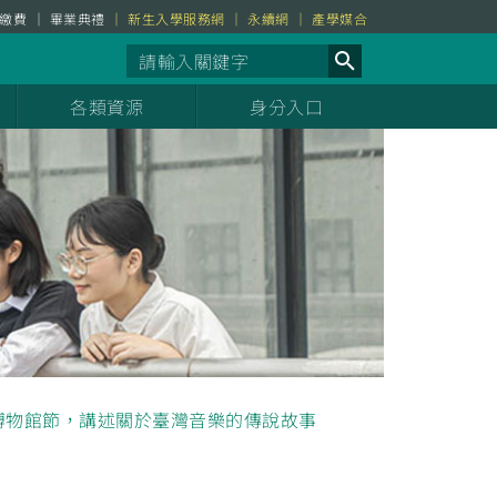
繳費
畢業典禮
新生入學服務網
永續網
產學媒合
各類資源
身分入口
南博物館節，講述關於臺灣音樂的傳說故事