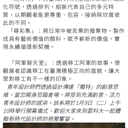
化符號，透過排列，組裝代表自己的多元特
質，以期觀者能更尊重、包容、接納與欣賞彼
此的不同。
「尋彩集」：將日常中被丟棄的廢棄物，製作
成具有藝術價值的顏料，賦予嶄新的價值，實
現永續循環新契機。
「阿軍聊天室」：透過移工阿軍的故事，使
觀展者認識移工在臺灣積極正向的面貌，讓大
眾對移工有不一樣的印象。
青年設計師們透過設計傳達「獨特」的創意思
維，當您親身蒞臨會場，將受到充滿創意、活力
青年設計師的感染。該系將於1月9日（二）上午
10時舉行開幕儀式，歡迎大家來到雲科大一起體
驗新時代設計師的視覺饗宴。