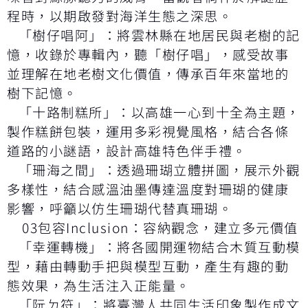
程時，以期啟發對海洋生態之深思。
「樹仔唱阿」：將雲林縣在地居民與老樹的記
憶，收錄於專輯內，聽「樹仔唱」，感受故事
並理解在地老樹文化價值，傳承百年來當地的
樹下記憶。
「十路制糕所」：以高雄一心到十全為主題，
製作糕餅包裝，運用多彩視覺風格，結合各條
道路的小謎語，設計高雄特色伴手禮。
「珊海之間」：透過珊瑚立體拼圖，展示外觀
多樣性，結合感溫油墨傳達溫度對珊瑚的健康
影響，呼籲以仿生珊瑚代替真珊瑚。
03包容Inclusion：容納觀念，建立多元價值
「幸運轉機」：將各國開運物結合木質互動模
型，藉由轉動手把與模型互動，產生有趣的動
態效果，為生活注入正能量。
「阮ㄉ符」：將臺灣人共同生活印象製作成文