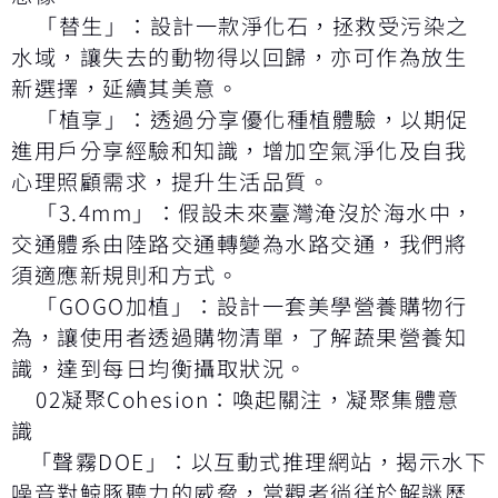
「替生」：設計一款淨化石，拯救受污染之
水域，讓失去的動物得以回歸，亦可作為放生
新選擇，延續其美意。
「植享」：透過分享優化種植體驗，以期促
進用戶分享經驗和知識，增加空氣淨化及自我
心理照顧需求，提升生活品質。
「3.4mm」：假設未來臺灣淹沒於海水中，
交通體系由陸路交通轉變為水路交通，我們將
須適應新規則和方式。
「GOGO加植」：設計一套美學營養購物行
為，讓使用者透過購物清單，了解蔬果營養知
識，達到每日均衡攝取狀況。
02凝聚Cohesion：喚起關注，凝聚集體意
識
「聲霧DOE」：以互動式推理網站，揭示水下
噪音對鯨豚聽力的威脅，當觀者徜徉於解謎歷