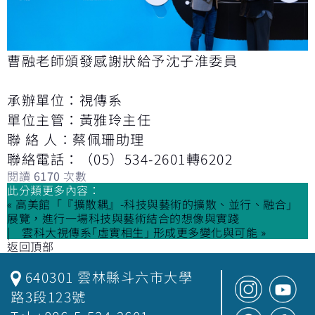
曹融老師頒發感謝狀給予沈子淮委員
承辦單位：視傳系
單位主管：黃雅玲主任
聯 絡 人：蔡佩珊助理
聯絡電話：（05）534-2601轉6202
閱讀
6170
次數
此分類更多內容：
« 高美館「『擴散耦』-科技與藝術的擴散、並行、融合」
展覽，進行一場科技與藝術結合的想像與實踐
雲科大視傳系｢虛實相生｣ 形成更多變化與可能 »
返回頂部
640301 雲林縣斗六市大學
路3段123號