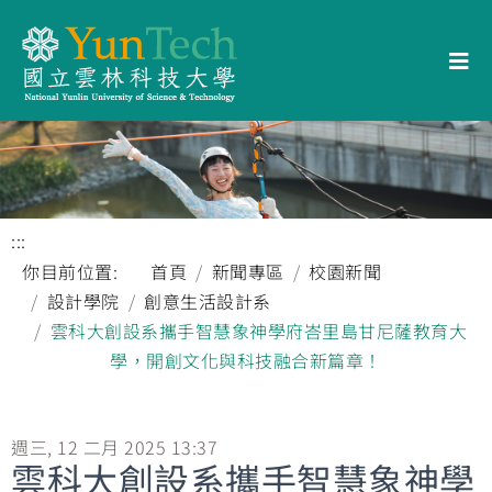
:::
你目前位置:
首頁
新聞專區
校園新聞
設計學院
創意生活設計系
雲科大創設系攜手智慧象神學府峇里島甘尼薩教育大
學，開創文化與科技融合新篇章！
週三, 12 二月 2025 13:37
雲科大創設系攜手智慧象神學