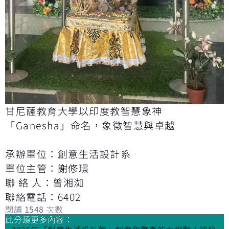
甘尼薩教育大學以印度教智慧象神
「Ganesha」命名，象徵智慧與卓越
承辦單位：創意生活設計系
單位主管：謝修璟
聯 絡 人：曾湘洳
聯絡電話：6402
閱讀
1548
次數
此分類更多內容：