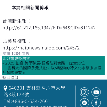
-----
本篇相關新聞剪報
-----
台灣新生報：
http://61.222.185.194/?FID=64&CID=811242
北美智權報：
https://naipnews.naipo.com/24572
閱讀
1204
次數
此分類更多內容：
« 2025 創設i美學聯展-從嚮往到實踐：虛實錯位
雲科大的國際多元共融：以AI驅動的跨文化永續服裝設
計營隊競賽 »
返回頂部
640301 雲林縣斗六市大學
路3段123號
Tel:+886-5-534-2601