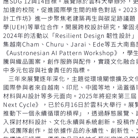
應SDG 12與14目標。展覽除於雲科大舉辦外
加達的校院，促進國際學生間的綠色對話。202
計工作坊》進一步聚焦老建築再生與碳足跡議題
學(UEH)等單位合作，開展跨校設計研究，鞏
2024年的活動以「Resilient Design 韌
集越南Cham、Churu、Jarai、Ede等五大
《Austronesian AI Pattern Worksho
騰與織品圖案，創作服飾與配件，實踐文化融合與
中多元包容與社會責任的指標。
三年來展覽逐年深化，主題從環境關懷擴及文
國際參與者來自越南、印尼、中國等地，涵蓋循
材料與AI設計等多元面向。2025年將迎來第三屆
Next Cycle》，已於6月16日於雲科大舉行
推動下一個永續循環的槓桿」，透過靜態展覽、
入探討材料設計、文化永續與系統創新。投稿作品
人或團隊創作，並依據作品的永續性、創新性、