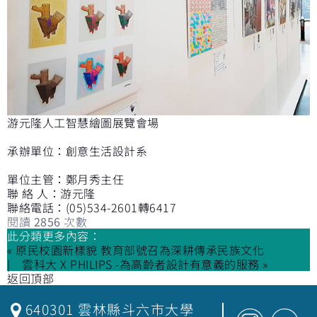
游元隆人工智慧繪圖展覽會場
承辦單位：創意生活設計系
單位主管：鄭月秀主任
聯 絡 人：游元隆
聯絡電話：(05)534-2601轉6417
閱讀
2856
次數
此分類更多內容：
« 原民校園新樣貌 教育部號召為深耕傳承民族文化
雲科大 X PHILIPS -為高齡者設計有意義的服務 »
返回頂部
640301 雲林縣斗六市大學