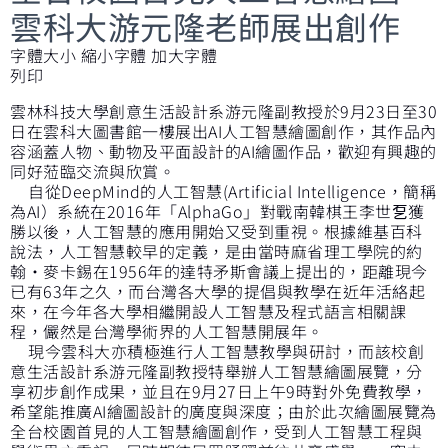
雲科大游元隆老師展出創作
字體大小
縮小字體
加大字體
列印
雲林科技大學創意生活設計系游元隆副教授於9月23日至30
日在雲科大圖書館一樓展出AI人工智慧繪圖創作，其作品內
容涵蓋人物、動物及平面設計的AI繪圖作品，歡迎有興趣的
同好蒞臨交流與欣賞。
自從DeepMind的人工智慧(Artificial Intelligence，簡稱
為AI）系統在2016年「AlphaGo」對戰南韓棋王李世乭獲
勝以後，人工智慧的應用開始又受到重視。根據維基百科
說法，人工智慧較早的定義，是由當時麻省理工學院的約
翰·麥卡錫在1956年的達特矛斯會議上提出的，距離現今
已有63年之久，而台灣各大學的提倡與教學在近年活絡起
來，在今年各大學相繼開設人工智慧及程式語言相關課
程，儼然是台灣學術界的人工智慧開展年。
現今雲科大亦積極進行人工智慧教學與研討，而該校創
意生活設計系游元隆副教授特舉辦人工智慧繪圖展覽，分
享初步創作成果，並且在9月27日上午9時對外免費教學，
希望能推廣AI繪圖設計的廣度與深度；由於此次繪圖展覽為
全台校園首見的人工智慧繪圖創作，受到人工智慧工程與