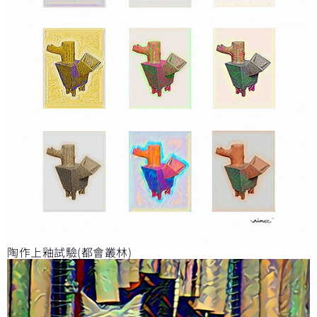
陶作上釉試驗(都會叢林)