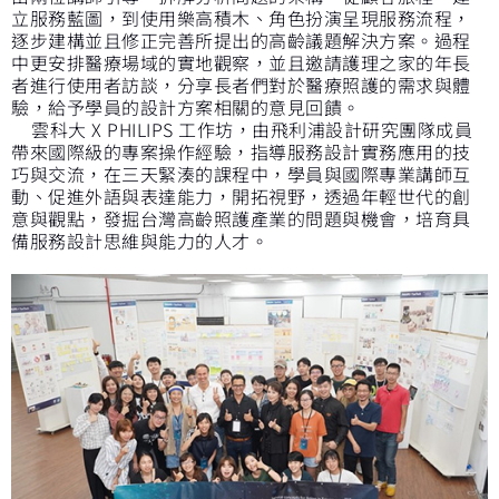
立服務藍圖，到使用樂高積木、角色扮演呈現服務流程，
逐步建構並且修正完善所提出的高齡議題解決方案。過程
中更安排醫療場域的實地觀察，並且邀請護理之家的年長
者進行使用者訪談，分享長者們對於醫療照護的需求與體
驗，給予學員的設計方案相關的意見回饋。
雲科大 X PHILIPS 工作坊，由飛利浦設計研究團隊成員
帶來國際級的專案操作經驗，指導服務設計實務應用的技
巧與交流，在三天緊湊的課程中，學員與國際專業講師互
動、促進外語與表達能力，開拓視野，透過年輕世代的創
意與觀點，發掘台灣高齡照護產業的問題與機會，培育具
備服務設計思維與能力的人才。