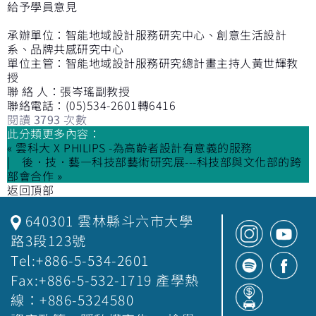
給予學員意見
承辦單位：智能地域設計服務研究中心、創意生活設計
系、品牌共感研究中心
單位主管：智能地域設計服務研究總計畫主持人黃世輝教
授
聯 絡 人：張岑瑤副教授
聯絡電話：(05)534-2601轉6416
閱讀
3793
次數
此分類更多內容：
« 雲科大 X PHILIPS -為高齡者設計有意義的服務
後．技．藝—科技部藝術研究展---科技部與文化部的跨
部會合作 »
返回頂部
640301 雲林縣斗六市大學
路3段123號
Tel:+886-5-534-2601
Fax:+886-5-532-1719 產學熱
線：+886-5324580