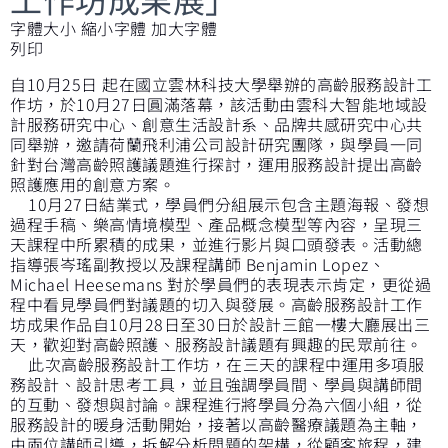
字體大小
縮小字體
加大字體
列印
自10月25日 起在國立雲林科技大學舉辦的高齡服務設計工
作坊，於10月27日圓滿落幕，該活動由雲科大智能地域設
計服務研究中心、創意生活設計系、品牌共感研究中心共
同舉辦，邀請荷蘭飛利浦公司設計研究團隊，與學員一同
針對台灣高齡照護議題進行探討，運用服務設計提出高齡
照護應用的創意方案。
10月27日結業式，學員們分組展示包含主題海報、發想
過程手稿、樂高情境模型、產品概念模型等內容，呈現三
天課程中所累積的成果，並進行影片與口頭發表。活動總
指導張岑瑤副教授以及課程講師 Benjamin Lopez、
Michael Heesemans 對於學員們的表現表示肯定，更從過
程中看見學員們對議題的切入與發展。高齡服務設計工作
坊成果作品自10月28日至30日於設計三館一樓大廳展出三
天，歡迎對高齡照護、服務設計議題有興趣的民眾前往。
此次高齡服務設計工作坊，在三天的課程中運用多項服
務設計、設計思考工具，並且強調學員間、學員與講師間
的互動、發想與討論。課程進行將學員分為六個小組，從
服務設計的暖身活動開始，接著以高齡醫療議題為主軸，
由兩位講師引導，拆解分析問題的架構，從顧客旅程，建