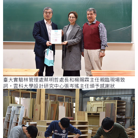
臺大實驗林管理處蔡明哲處長和楊賜霖主任親臨現場致
詞，雲科大學設計研究中心張岑瑤主任頒予感謝狀