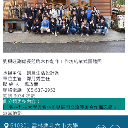
劉興旺副處長蒞臨木作創作工作坊結業式團體照
承辦單位：創意生活設計系
單位主管：鄭月秀主任
聯 絡 人：楊玫蘭
聯絡電話：(05)537-2953
閱讀
3034
次數
此分類更多內容：
雲林科技大學與雲林監獄展開交流簽署合作備忘錄 »
返回頂部
640301 雲林縣斗六市大學