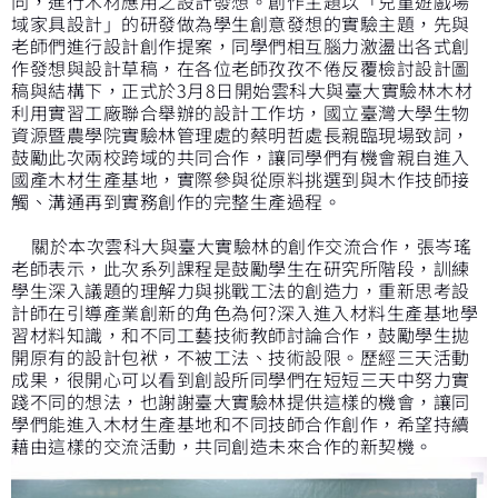
向，進行木材應用之設計發想。創作主題以「兒童遊戲場
域家具設計」的研發做為學生創意發想的實驗主題，先與
老師們進行設計創作提案，同學們相互腦力激盪出各式創
作發想與設計草稿，在各位老師孜孜不倦反覆檢討設計圖
稿與結構下，正式於3月8日開始雲科大與臺大實驗林木材
利用實習工廠聯合舉辦的設計工作坊，國立臺灣大學生物
資源暨農學院實驗林管理處的蔡明哲處長親臨現場致詞，
鼓勵此次兩校跨域的共同合作，讓同學們有機會親自進入
國產木材生產基地，實際參與從原料挑選到與木作技師接
觸、溝通再到實務創作的完整生產過程。
關於本次雲科大與臺大實驗林的創作交流合作，張岑瑤
老師表示，此次系列課程是鼓勵學生在研究所階段，訓練
學生深入議題的理解力與挑戰工法的創造力，重新思考設
計師在引導產業創新的角色為何?深入進入材料生產基地學
習材料知識，和不同工藝技術教師討論合作，鼓勵學生拋
開原有的設計包袱，不被工法、技術設限。歷經三天活動
成果，很開心可以看到創設所同學們在短短三天中努力實
踐不同的想法，也謝謝臺大實驗林提供這樣的機會，讓同
學們能進入木材生產基地和不同技師合作創作，希望持續
藉由這樣的交流活動，共同創造未來合作的新契機。