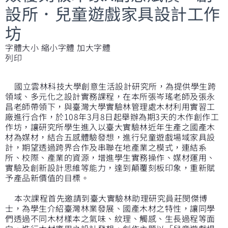
設所．兒童遊戲家具設計工作
坊
字體大小
縮小字體
加大字體
列印
國立雲林科技大學創意生活設計研究所，為提供學生跨
領域、多元化之設計實務課程，在本所張岑瑤老師及張永
昌老師帶領下，與臺灣大學實驗林管理處木材利用實習工
廠進行合作，於108年3月8日起舉辦為期3天的木作創作工
作坊，讓研究所學生進入以臺大實驗林近年生產之國產木
材為媒材，結合五感體驗發想，進行兒童遊戲場域家具設
計，期望透過跨界合作及串聯在地產業之模式，連結系
所、校際、產業的資源，增進學生實務操作、媒材運用、
實驗及創新設計思維等能力，達到顛覆刻板印象，重新賦
予產品新價值的目標。
本次課程首先邀請到臺大實驗林助理研究員莊閔傑博
士，為學生介紹臺灣林業發展、國產木材之特性，讓同學
們透過不同木材樣本之氣味、紋理、觸感、生長過程等面